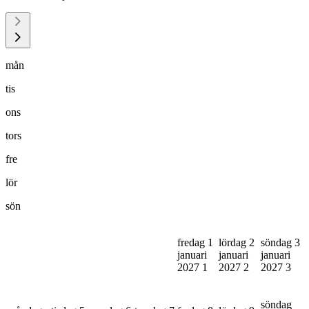
mån
tis
ons
tors
fre
lör
sön
fredag 1
lördag 2
söndag 3
januari
januari
januari
2027
1
2027
2
2027
3
söndag