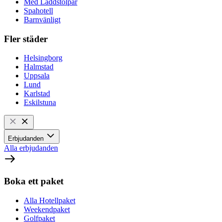
Med Laddstolpar
Spahotell
Barnvänligt
Fler städer
Helsingborg
Halmstad
Uppsala
Lund
Karlstad
Eskilstuna
Erbjudanden
Alla erbjudanden
Boka ett paket
Alla Hotellpaket
Weekendpaket
Golfpaket