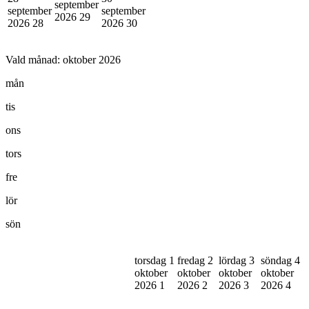
september
september
september
2026
29
2026
28
2026
30
Vald månad:
oktober 2026
mån
tis
ons
tors
fre
lör
sön
torsdag 1
fredag 2
lördag 3
söndag 4
oktober
oktober
oktober
oktober
2026
1
2026
2
2026
3
2026
4