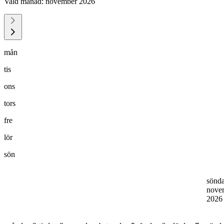
Vald månad:
november 2026
mån
tis
ons
tors
fre
lör
sön
sönd
nove
202