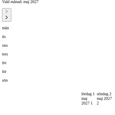
Vald månad:
maj 2027
mån
tis
ons
tors
fre
lör
sön
lördag 1
söndag 2
maj
maj 2027
2027
1
2