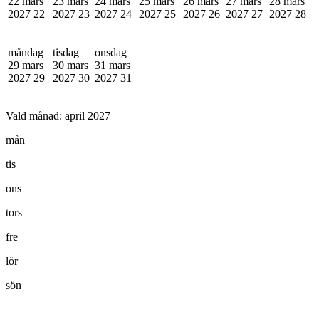
22 mars
23 mars
24 mars
25 mars
26 mars
27 mars
28 mars
2027
22
2027
23
2027
24
2027
25
2027
26
2027
27
2027
28
måndag
tisdag
onsdag
29 mars
30 mars
31 mars
2027
29
2027
30
2027
31
Vald månad:
april 2027
mån
tis
ons
tors
fre
lör
sön