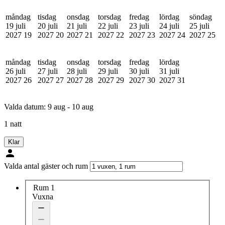
måndag
tisdag
onsdag
torsdag
fredag
lördag
söndag
19 juli
20 juli
21 juli
22 juli
23 juli
24 juli
25 juli
2027
19
2027
20
2027
21
2027
22
2027
23
2027
24
2027
25
måndag
tisdag
onsdag
torsdag
fredag
lördag
26 juli
27 juli
28 juli
29 juli
30 juli
31 juli
2027
26
2027
27
2027
28
2027
29
2027
30
2027
31
Valda datum:
9 aug - 10 aug
1 natt
Klar
Valda antal gäster och rum
Rum 1
Vuxna