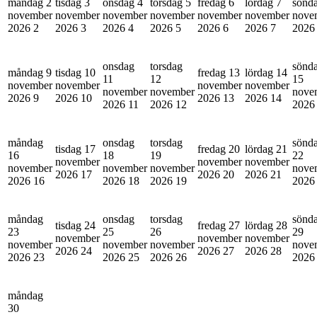
måndag 2
tisdag 3
onsdag 4
torsdag 5
fredag 6
lördag 7
sönd
november
november
november
november
november
november
nove
2026
2
2026
3
2026
4
2026
5
2026
6
2026
7
202
onsdag
torsdag
sönd
måndag 9
tisdag 10
fredag 13
lördag 14
11
12
15
november
november
november
november
november
november
nove
2026
9
2026
10
2026
13
2026
14
2026
11
2026
12
202
måndag
onsdag
torsdag
sönd
tisdag 17
fredag 20
lördag 21
16
18
19
22
november
november
november
november
november
november
nove
2026
17
2026
20
2026
21
2026
16
2026
18
2026
19
202
måndag
onsdag
torsdag
sönd
tisdag 24
fredag 27
lördag 28
23
25
26
29
november
november
november
november
november
november
nove
2026
24
2026
27
2026
28
2026
23
2026
25
2026
26
202
måndag
30