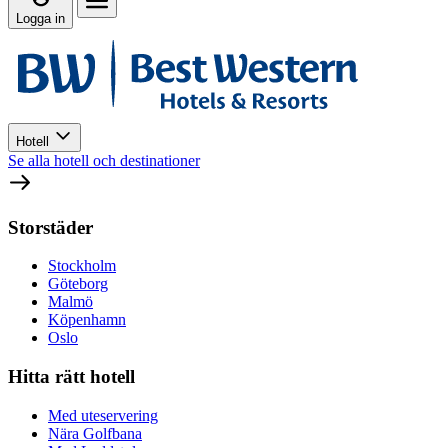
Logga in
Hotell
Se alla hotell och destinationer
Storstäder
Stockholm
Göteborg
Malmö
Köpenhamn
Oslo
Hitta rätt hotell
Med uteservering
Nära Golfbana