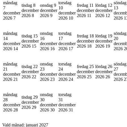
måndag
torsdag
söndag
tisdag 8
onsdag 9
fredag 11
lördag 12
7
10
13
december
december
december
december
december
december
decemb
2026
8
2026
9
2026
11
2026
12
2026
7
2026
10
2026
1
måndag
onsdag
torsdag
söndag
tisdag 15
fredag 18
lördag 19
14
16
17
20
december
december
december
december
december
december
decemb
2026
15
2026
18
2026
19
2026
14
2026
16
2026
17
2026
2
måndag
onsdag
torsdag
söndag
tisdag 22
fredag 25
lördag 26
21
23
24
27
december
december
december
december
december
december
decemb
2026
22
2026
25
2026
26
2026
21
2026
23
2026
24
2026
2
måndag
onsdag
torsdag
tisdag 29
28
30
31
december
december
december
december
2026
29
2026
28
2026
30
2026
31
Vald månad:
januari 2027