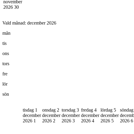
november
2026
30
Vald månad:
december 2026
mån
tis
ons
tors
fre
lör
sön
tisdag 1
onsdag 2
torsdag 3
fredag 4
lördag 5
söndag
december
december
december
december
december
decemb
2026
1
2026
2
2026
3
2026
4
2026
5
2026
6