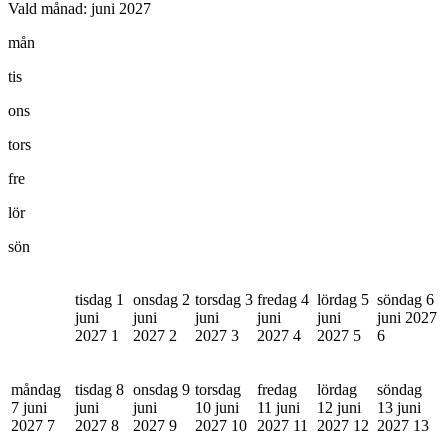
Vald månad:
juni 2027
mån
tis
ons
tors
fre
lör
sön
tisdag 1
onsdag 2
torsdag 3
fredag 4
lördag 5
söndag 6
juni
juni
juni
juni
juni
juni 2027
2027
1
2027
2
2027
3
2027
4
2027
5
6
måndag
tisdag 8
onsdag 9
torsdag
fredag
lördag
söndag
7 juni
juni
juni
10 juni
11 juni
12 juni
13 juni
2027
7
2027
8
2027
9
2027
10
2027
11
2027
12
2027
13