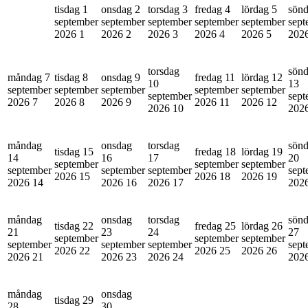
tisdag 1
onsdag 2
torsdag 3
fredag 4
lördag 5
sönd
september
september
september
september
september
sept
2026
1
2026
2
2026
3
2026
4
2026
5
202
torsdag
sön
måndag 7
tisdag 8
onsdag 9
fredag 11
lördag 12
10
13
september
september
september
september
september
september
sept
2026
7
2026
8
2026
9
2026
11
2026
12
2026
10
202
måndag
onsdag
torsdag
sön
tisdag 15
fredag 18
lördag 19
14
16
17
20
september
september
september
september
september
september
sept
2026
15
2026
18
2026
19
2026
14
2026
16
2026
17
202
måndag
onsdag
torsdag
sön
tisdag 22
fredag 25
lördag 26
21
23
24
27
september
september
september
september
september
september
sept
2026
22
2026
25
2026
26
2026
21
2026
23
2026
24
202
måndag
onsdag
tisdag 29
28
30