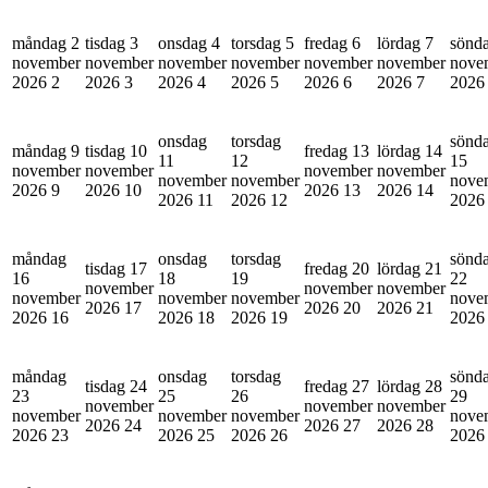
måndag 2
tisdag 3
onsdag 4
torsdag 5
fredag 6
lördag 7
sönd
november
november
november
november
november
november
nove
2026
2
2026
3
2026
4
2026
5
2026
6
2026
7
202
onsdag
torsdag
sönd
måndag 9
tisdag 10
fredag 13
lördag 14
11
12
15
november
november
november
november
november
november
nove
2026
9
2026
10
2026
13
2026
14
2026
11
2026
12
202
måndag
onsdag
torsdag
sönd
tisdag 17
fredag 20
lördag 21
16
18
19
22
november
november
november
november
november
november
nove
2026
17
2026
20
2026
21
2026
16
2026
18
2026
19
202
måndag
onsdag
torsdag
sönd
tisdag 24
fredag 27
lördag 28
23
25
26
29
november
november
november
november
november
november
nove
2026
24
2026
27
2026
28
2026
23
2026
25
2026
26
202