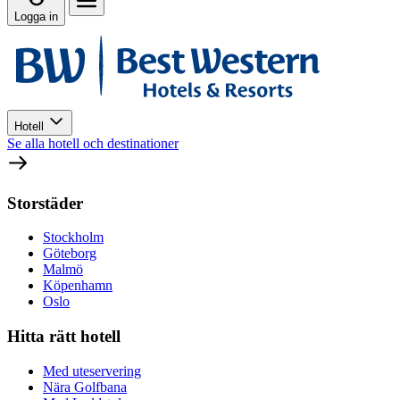
Logga in
Hotell
Se alla hotell och destinationer
Storstäder
Stockholm
Göteborg
Malmö
Köpenhamn
Oslo
Hitta rätt hotell
Med uteservering
Nära Golfbana