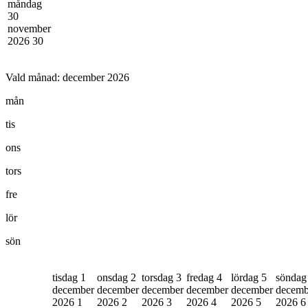
måndag
30
november
2026
30
Vald månad:
december 2026
mån
tis
ons
tors
fre
lör
sön
tisdag 1
onsdag 2
torsdag 3
fredag 4
lördag 5
söndag
december
december
december
december
december
decemb
2026
1
2026
2
2026
3
2026
4
2026
5
2026
6