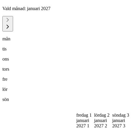
Vald månad:
januari 2027
mån
tis
ons
tors
fre
lör
sön
fredag 1
lördag 2
söndag 3
januari
januari
januari
2027
1
2027
2
2027
3