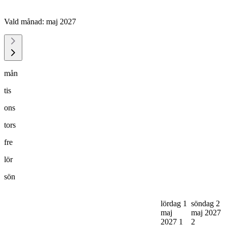
Vald månad:
maj 2027
mån
tis
ons
tors
fre
lör
sön
lördag 1
söndag 2
maj
maj 2027
2027
1
2