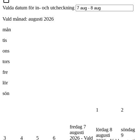
Valda datum för in- och utcheckning
Vald månad:
augusti 2026
mån
tis
ons
tors
fre
lör
sön
1
2
fredag 7
lördag 8
söndag
augusti
augusti
9
3
4
5
6
2026 - Vald