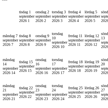
tisdag 1
onsdag 2
torsdag 3
fredag 4
lördag 5
sönd
september
september
september
september
september
sept
2026
1
2026
2
2026
3
2026
4
2026
5
202
torsdag
sön
måndag 7
tisdag 8
onsdag 9
fredag 11
lördag 12
10
13
september
september
september
september
september
september
sept
2026
7
2026
8
2026
9
2026
11
2026
12
2026
10
202
måndag
onsdag
torsdag
sön
tisdag 15
fredag 18
lördag 19
14
16
17
20
september
september
september
september
september
september
sept
2026
15
2026
18
2026
19
2026
14
2026
16
2026
17
202
måndag
onsdag
torsdag
sön
tisdag 22
fredag 25
lördag 26
21
23
24
27
september
september
september
september
september
september
sept
2026
22
2026
25
2026
26
2026
21
2026
23
2026
24
202