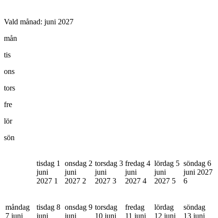
Vald månad:
juni 2027
mån
tis
ons
tors
fre
lör
sön
tisdag 1
onsdag 2
torsdag 3
fredag 4
lördag 5
söndag 6
juni
juni
juni
juni
juni
juni 2027
2027
1
2027
2
2027
3
2027
4
2027
5
6
måndag
tisdag 8
onsdag 9
torsdag
fredag
lördag
söndag
7 juni
juni
juni
10 juni
11 juni
12 juni
13 juni