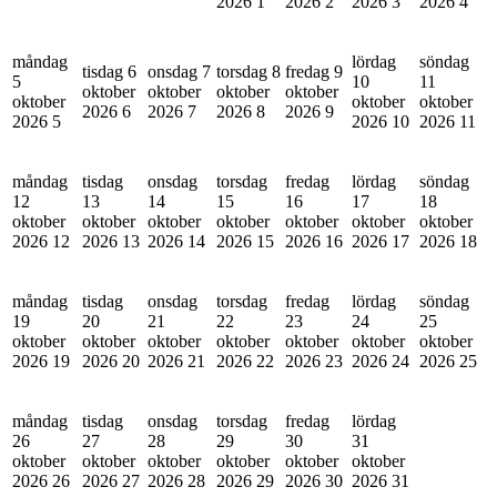
2026
1
2026
2
2026
3
2026
4
måndag
lördag
söndag
tisdag 6
onsdag 7
torsdag 8
fredag 9
5
10
11
oktober
oktober
oktober
oktober
oktober
oktober
oktober
2026
6
2026
7
2026
8
2026
9
2026
5
2026
10
2026
11
måndag
tisdag
onsdag
torsdag
fredag
lördag
söndag
12
13
14
15
16
17
18
oktober
oktober
oktober
oktober
oktober
oktober
oktober
2026
12
2026
13
2026
14
2026
15
2026
16
2026
17
2026
18
måndag
tisdag
onsdag
torsdag
fredag
lördag
söndag
19
20
21
22
23
24
25
oktober
oktober
oktober
oktober
oktober
oktober
oktober
2026
19
2026
20
2026
21
2026
22
2026
23
2026
24
2026
25
måndag
tisdag
onsdag
torsdag
fredag
lördag
26
27
28
29
30
31
oktober
oktober
oktober
oktober
oktober
oktober
2026
26
2026
27
2026
28
2026
29
2026
30
2026
31