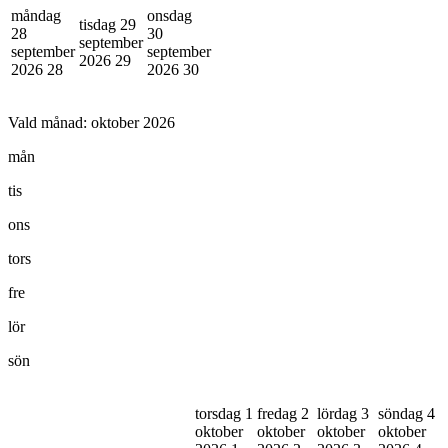
måndag
onsdag
tisdag 29
28
30
september
september
september
2026
29
2026
28
2026
30
Vald månad:
oktober 2026
mån
tis
ons
tors
fre
lör
sön
torsdag 1
fredag 2
lördag 3
söndag 4
oktober
oktober
oktober
oktober