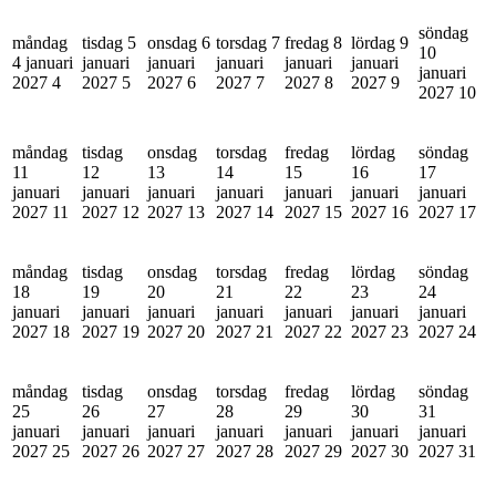
söndag
måndag
tisdag 5
onsdag 6
torsdag 7
fredag 8
lördag 9
10
4 januari
januari
januari
januari
januari
januari
januari
2027
4
2027
5
2027
6
2027
7
2027
8
2027
9
2027
10
måndag
tisdag
onsdag
torsdag
fredag
lördag
söndag
11
12
13
14
15
16
17
januari
januari
januari
januari
januari
januari
januari
2027
11
2027
12
2027
13
2027
14
2027
15
2027
16
2027
17
måndag
tisdag
onsdag
torsdag
fredag
lördag
söndag
18
19
20
21
22
23
24
januari
januari
januari
januari
januari
januari
januari
2027
18
2027
19
2027
20
2027
21
2027
22
2027
23
2027
24
måndag
tisdag
onsdag
torsdag
fredag
lördag
söndag
25
26
27
28
29
30
31
januari
januari
januari
januari
januari
januari
januari
2027
25
2027
26
2027
27
2027
28
2027
29
2027
30
2027
31