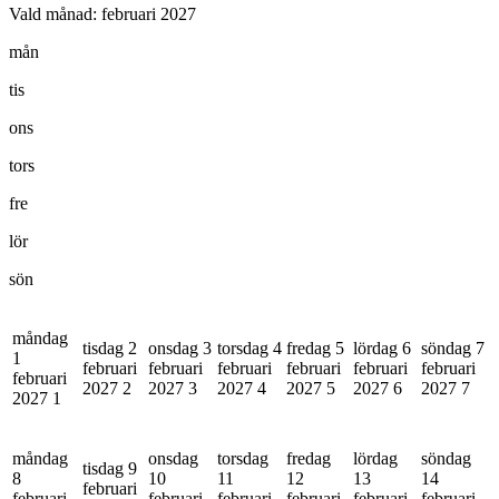
Vald månad:
februari 2027
mån
tis
ons
tors
fre
lör
sön
måndag
tisdag 2
onsdag 3
torsdag 4
fredag 5
lördag 6
söndag 7
1
februari
februari
februari
februari
februari
februari
februari
2027
2
2027
3
2027
4
2027
5
2027
6
2027
7
2027
1
måndag
onsdag
torsdag
fredag
lördag
söndag
tisdag 9
8
10
11
12
13
14
februari
februari
februari
februari
februari
februari
februari