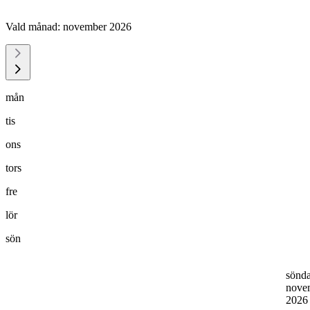
Vald månad:
november 2026
mån
tis
ons
tors
fre
lör
sön
sönd
nove
202