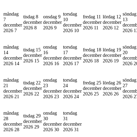
måndag
torsdag
söndag
tisdag 8
onsdag 9
fredag 11
lördag 12
7
10
13
december
december
december
december
december
december
decemb
2026
8
2026
9
2026
11
2026
12
2026
7
2026
10
2026
1
måndag
onsdag
torsdag
söndag
tisdag 15
fredag 18
lördag 19
14
16
17
20
december
december
december
december
december
december
decemb
2026
15
2026
18
2026
19
2026
14
2026
16
2026
17
2026
2
måndag
onsdag
torsdag
söndag
tisdag 22
fredag 25
lördag 26
21
23
24
27
december
december
december
december
december
december
decemb
2026
22
2026
25
2026
26
2026
21
2026
23
2026
24
2026
2
måndag
onsdag
torsdag
tisdag 29
28
30
31
december
december
december
december
2026
29
2026
28
2026
30
2026
31