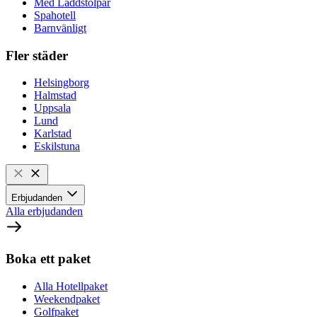
Med Laddstolpar
Spahotell
Barnvänligt
Fler städer
Helsingborg
Halmstad
Uppsala
Lund
Karlstad
Eskilstuna
Erbjudanden
Alla erbjudanden
Boka ett paket
Alla Hotellpaket
Weekendpaket
Golfpaket