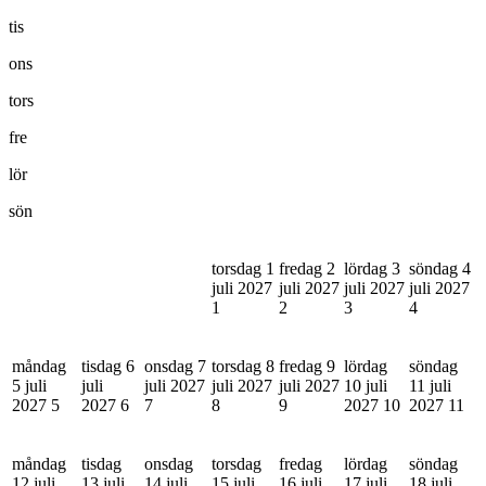
tis
ons
tors
fre
lör
sön
torsdag 1
fredag 2
lördag 3
söndag 4
juli 2027
juli 2027
juli 2027
juli 2027
1
2
3
4
måndag
tisdag 6
onsdag 7
torsdag 8
fredag 9
lördag
söndag
5 juli
juli
juli 2027
juli 2027
juli 2027
10 juli
11 juli
2027
5
2027
6
7
8
9
2027
10
2027
11
måndag
tisdag
onsdag
torsdag
fredag
lördag
söndag
12 juli
13 juli
14 juli
15 juli
16 juli
17 juli
18 juli