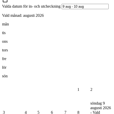
Valda datum för in- och utcheckning
Vald månad:
augusti 2026
mån
tis
ons
tors
fre
lör
sön
1
2
söndag 9
augusti 2026
3
4
5
6
7
8
- Vald