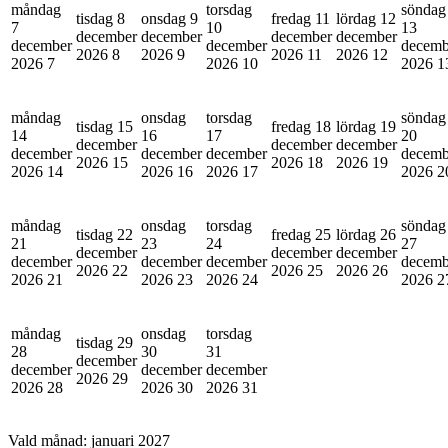
måndag
torsdag
söndag
tisdag 8
onsdag 9
fredag 11
lördag 12
7
10
13
december
december
december
december
december
december
decemb
2026
8
2026
9
2026
11
2026
12
2026
7
2026
10
2026
1
måndag
onsdag
torsdag
söndag
tisdag 15
fredag 18
lördag 19
14
16
17
20
december
december
december
december
december
december
decemb
2026
15
2026
18
2026
19
2026
14
2026
16
2026
17
2026
2
måndag
onsdag
torsdag
söndag
tisdag 22
fredag 25
lördag 26
21
23
24
27
december
december
december
december
december
december
decemb
2026
22
2026
25
2026
26
2026
21
2026
23
2026
24
2026
2
måndag
onsdag
torsdag
tisdag 29
28
30
31
december
december
december
december
2026
29
2026
28
2026
30
2026
31
Vald månad:
januari 2027