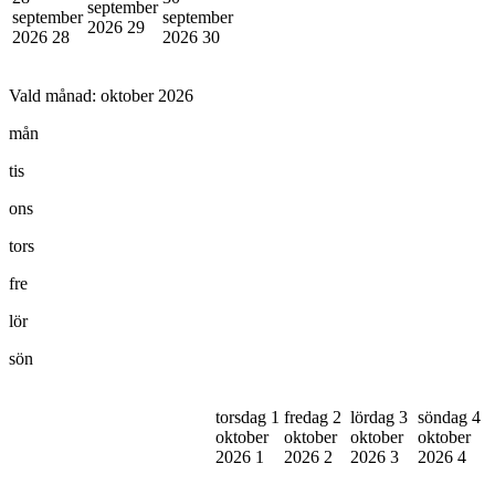
september
september
september
2026
29
2026
28
2026
30
Vald månad:
oktober 2026
mån
tis
ons
tors
fre
lör
sön
torsdag 1
fredag 2
lördag 3
söndag 4
oktober
oktober
oktober
oktober
2026
1
2026
2
2026
3
2026
4