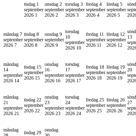
tisdag 1
onsdag 2
torsdag 3
fredag 4
lördag 5
sönd
september
september
september
september
september
sept
2026
1
2026
2
2026
3
2026
4
2026
5
202
torsdag
sön
måndag 7
tisdag 8
onsdag 9
fredag 11
lördag 12
10
13
september
september
september
september
september
september
sept
2026
7
2026
8
2026
9
2026
11
2026
12
2026
10
202
måndag
onsdag
torsdag
sön
tisdag 15
fredag 18
lördag 19
14
16
17
20
september
september
september
september
september
september
sept
2026
15
2026
18
2026
19
2026
14
2026
16
2026
17
202
måndag
onsdag
torsdag
sön
tisdag 22
fredag 25
lördag 26
21
23
24
27
september
september
september
september
september
september
sept
2026
22
2026
25
2026
26
2026
21
2026
23
2026
24
202
måndag
onsdag
tisdag 29
28
30