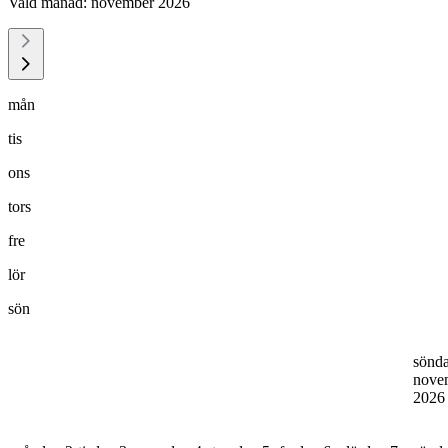
Vald månad:
november 2026
mån
tis
ons
tors
fre
lör
sön
sönd
nove
202