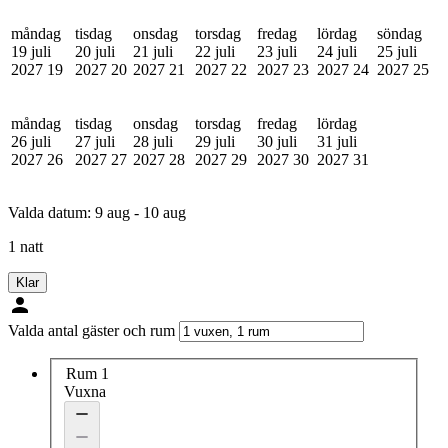
måndag
tisdag
onsdag
torsdag
fredag
lördag
söndag
19 juli
20 juli
21 juli
22 juli
23 juli
24 juli
25 juli
2027
19
2027
20
2027
21
2027
22
2027
23
2027
24
2027
25
måndag
tisdag
onsdag
torsdag
fredag
lördag
26 juli
27 juli
28 juli
29 juli
30 juli
31 juli
2027
26
2027
27
2027
28
2027
29
2027
30
2027
31
Valda datum:
9 aug - 10 aug
1 natt
Klar
Valda antal gäster och rum
Rum 1
Vuxna