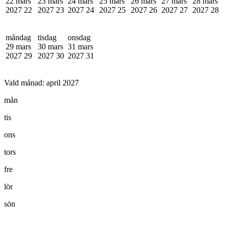
22 mars
23 mars
24 mars
25 mars
26 mars
27 mars
28 mars
2027
22
2027
23
2027
24
2027
25
2027
26
2027
27
2027
28
måndag
tisdag
onsdag
29 mars
30 mars
31 mars
2027
29
2027
30
2027
31
Vald månad:
april 2027
mån
tis
ons
tors
fre
lör
sön