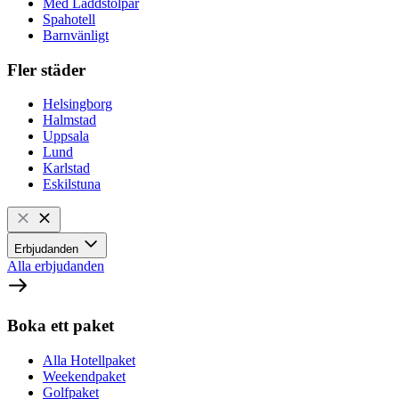
Med Laddstolpar
Spahotell
Barnvänligt
Fler städer
Helsingborg
Halmstad
Uppsala
Lund
Karlstad
Eskilstuna
Erbjudanden
Alla erbjudanden
Boka ett paket
Alla Hotellpaket
Weekendpaket
Golfpaket