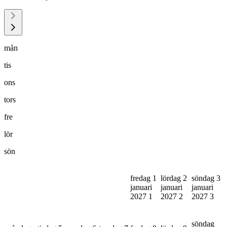
mån
tis
ons
tors
fre
lör
sön
fredag 1
lördag 2
söndag 3
januari
januari
januari
2027
1
2027
2
2027
3
söndag