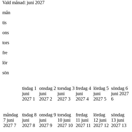
Vald månad:
juni 2027
mån
tis
ons
tors
fre
lör
sön
tisdag 1
onsdag 2
torsdag 3
fredag 4
lördag 5
söndag 6
juni
juni
juni
juni
juni
juni 2027
2027
1
2027
2
2027
3
2027
4
2027
5
6
måndag
tisdag 8
onsdag 9
torsdag
fredag
lördag
söndag
7 juni
juni
juni
10 juni
11 juni
12 juni
13 juni
2027
7
2027
8
2027
9
2027
10
2027
11
2027
12
2027
13