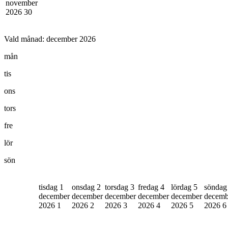
november
2026
30
Vald månad:
december 2026
mån
tis
ons
tors
fre
lör
sön
tisdag 1
onsdag 2
torsdag 3
fredag 4
lördag 5
söndag
december
december
december
december
december
decemb
2026
1
2026
2
2026
3
2026
4
2026
5
2026
6