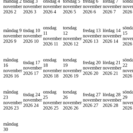
måndag 2
tisdag 3
onsdag 4
torsdag 5
fredag 6
lördag 7
sönd
november
november
november
november
november
november
nove
2026
2
2026
3
2026
4
2026
5
2026
6
2026
7
202
onsdag
torsdag
sönd
måndag 9
tisdag 10
fredag 13
lördag 14
11
12
15
november
november
november
november
november
november
nove
2026
9
2026
10
2026
13
2026
14
2026
11
2026
12
202
måndag
onsdag
torsdag
sönd
tisdag 17
fredag 20
lördag 21
16
18
19
22
november
november
november
november
november
november
nove
2026
17
2026
20
2026
21
2026
16
2026
18
2026
19
202
måndag
onsdag
torsdag
sönd
tisdag 24
fredag 27
lördag 28
23
25
26
29
november
november
november
november
november
november
nove
2026
24
2026
27
2026
28
2026
23
2026
25
2026
26
202
måndag
30