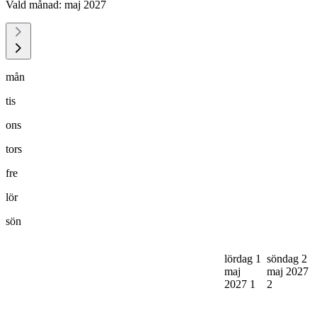
Vald månad:
maj 2027
mån
tis
ons
tors
fre
lör
sön
lördag 1
söndag 2
maj
maj 2027
2027
1
2