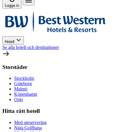
Logga in
Hotell
Se alla hotell och destinationer
Storstäder
Stockholm
Göteborg
Malmö
Köpenhamn
Oslo
Hitta rätt hotell
Med uteservering
Nära Golfbana