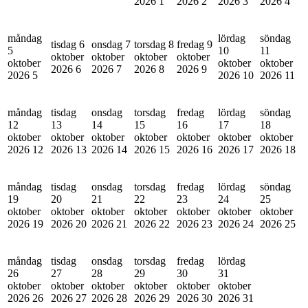
2026
1
2026
2
2026
3
2026
4
måndag
lördag
söndag
tisdag 6
onsdag 7
torsdag 8
fredag 9
5
10
11
oktober
oktober
oktober
oktober
oktober
oktober
oktober
2026
6
2026
7
2026
8
2026
9
2026
5
2026
10
2026
11
måndag
tisdag
onsdag
torsdag
fredag
lördag
söndag
12
13
14
15
16
17
18
oktober
oktober
oktober
oktober
oktober
oktober
oktober
2026
12
2026
13
2026
14
2026
15
2026
16
2026
17
2026
18
måndag
tisdag
onsdag
torsdag
fredag
lördag
söndag
19
20
21
22
23
24
25
oktober
oktober
oktober
oktober
oktober
oktober
oktober
2026
19
2026
20
2026
21
2026
22
2026
23
2026
24
2026
25
måndag
tisdag
onsdag
torsdag
fredag
lördag
26
27
28
29
30
31
oktober
oktober
oktober
oktober
oktober
oktober
2026
26
2026
27
2026
28
2026
29
2026
30
2026
31