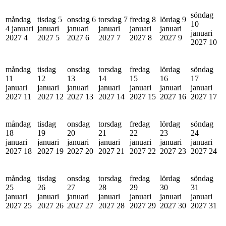
söndag
måndag
tisdag 5
onsdag 6
torsdag 7
fredag 8
lördag 9
10
4 januari
januari
januari
januari
januari
januari
januari
2027
4
2027
5
2027
6
2027
7
2027
8
2027
9
2027
10
måndag
tisdag
onsdag
torsdag
fredag
lördag
söndag
11
12
13
14
15
16
17
januari
januari
januari
januari
januari
januari
januari
2027
11
2027
12
2027
13
2027
14
2027
15
2027
16
2027
17
måndag
tisdag
onsdag
torsdag
fredag
lördag
söndag
18
19
20
21
22
23
24
januari
januari
januari
januari
januari
januari
januari
2027
18
2027
19
2027
20
2027
21
2027
22
2027
23
2027
24
måndag
tisdag
onsdag
torsdag
fredag
lördag
söndag
25
26
27
28
29
30
31
januari
januari
januari
januari
januari
januari
januari
2027
25
2027
26
2027
27
2027
28
2027
29
2027
30
2027
31