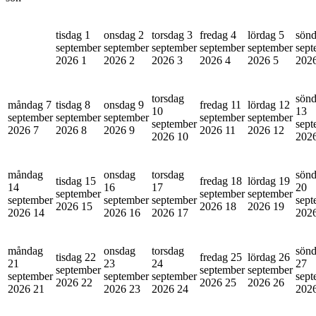
tisdag 1
onsdag 2
torsdag 3
fredag 4
lördag 5
sönd
september
september
september
september
september
sept
2026
1
2026
2
2026
3
2026
4
2026
5
202
torsdag
sön
måndag 7
tisdag 8
onsdag 9
fredag 11
lördag 12
10
13
september
september
september
september
september
september
sept
2026
7
2026
8
2026
9
2026
11
2026
12
2026
10
202
måndag
onsdag
torsdag
sön
tisdag 15
fredag 18
lördag 19
14
16
17
20
september
september
september
september
september
september
sept
2026
15
2026
18
2026
19
2026
14
2026
16
2026
17
202
måndag
onsdag
torsdag
sön
tisdag 22
fredag 25
lördag 26
21
23
24
27
september
september
september
september
september
september
sept
2026
22
2026
25
2026
26
2026
21
2026
23
2026
24
202