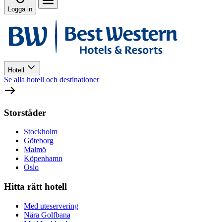
Logga in
Hotell
Se alla hotell och destinationer
Storstäder
Stockholm
Göteborg
Malmö
Köpenhamn
Oslo
Hitta rätt hotell
Med uteservering
Nära Golfbana