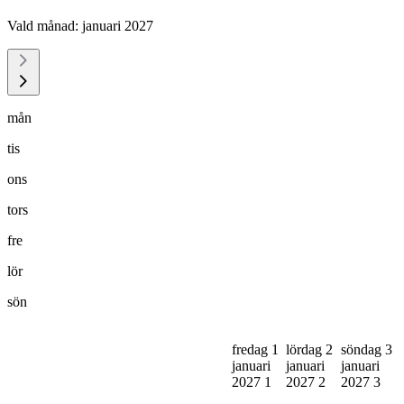
Vald månad:
januari 2027
mån
tis
ons
tors
fre
lör
sön
fredag 1
lördag 2
söndag 3
januari
januari
januari
2027
1
2027
2
2027
3