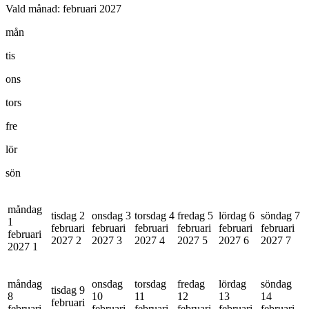
Vald månad:
februari 2027
mån
tis
ons
tors
fre
lör
sön
måndag
tisdag 2
onsdag 3
torsdag 4
fredag 5
lördag 6
söndag 7
1
februari
februari
februari
februari
februari
februari
februari
2027
2
2027
3
2027
4
2027
5
2027
6
2027
7
2027
1
måndag
onsdag
torsdag
fredag
lördag
söndag
tisdag 9
8
10
11
12
13
14
februari
februari
februari
februari
februari
februari
februari