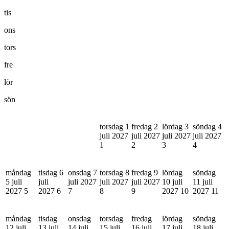
tis
ons
tors
fre
lör
sön
torsdag 1
fredag 2
lördag 3
söndag 4
juli 2027
juli 2027
juli 2027
juli 2027
1
2
3
4
måndag
tisdag 6
onsdag 7
torsdag 8
fredag 9
lördag
söndag
5 juli
juli
juli 2027
juli 2027
juli 2027
10 juli
11 juli
2027
5
2027
6
7
8
9
2027
10
2027
11
måndag
tisdag
onsdag
torsdag
fredag
lördag
söndag
12 juli
13 juli
14 juli
15 juli
16 juli
17 juli
18 juli