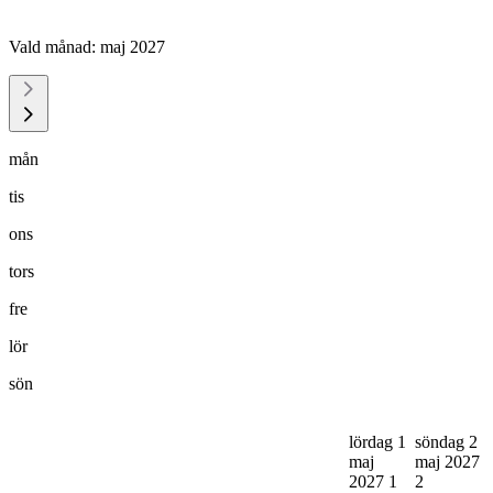
Vald månad:
maj 2027
mån
tis
ons
tors
fre
lör
sön
lördag 1
söndag 2
maj
maj 2027
2027
1
2