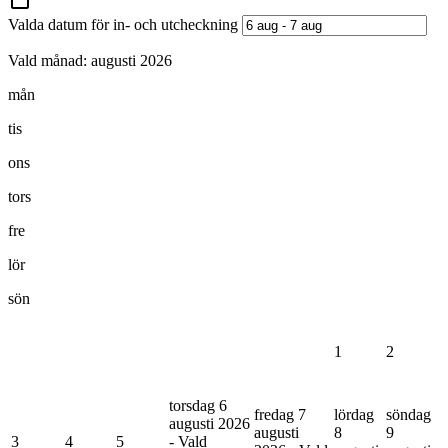
Valda datum för in- och utcheckning
Vald månad:
augusti 2026
mån
tis
ons
tors
fre
lör
sön
1
2
torsdag 6
fredag 7
lördag
söndag
augusti 2026
augusti
8
9
3
4
5
- Vald