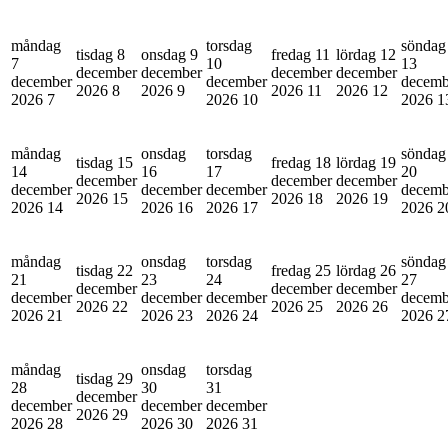
måndag
torsdag
söndag
tisdag 8
onsdag 9
fredag 11
lördag 12
7
10
13
december
december
december
december
december
december
decemb
2026
8
2026
9
2026
11
2026
12
2026
7
2026
10
2026
1
måndag
onsdag
torsdag
söndag
tisdag 15
fredag 18
lördag 19
14
16
17
20
december
december
december
december
december
december
decemb
2026
15
2026
18
2026
19
2026
14
2026
16
2026
17
2026
2
måndag
onsdag
torsdag
söndag
tisdag 22
fredag 25
lördag 26
21
23
24
27
december
december
december
december
december
december
decemb
2026
22
2026
25
2026
26
2026
21
2026
23
2026
24
2026
2
måndag
onsdag
torsdag
tisdag 29
28
30
31
december
december
december
december
2026
29
2026
28
2026
30
2026
31