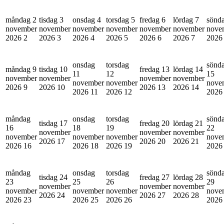
måndag 2
tisdag 3
onsdag 4
torsdag 5
fredag 6
lördag 7
sönd
november
november
november
november
november
november
nove
2026
2
2026
3
2026
4
2026
5
2026
6
2026
7
202
onsdag
torsdag
sönd
måndag 9
tisdag 10
fredag 13
lördag 14
11
12
15
november
november
november
november
november
november
nove
2026
9
2026
10
2026
13
2026
14
2026
11
2026
12
202
måndag
onsdag
torsdag
sönd
tisdag 17
fredag 20
lördag 21
16
18
19
22
november
november
november
november
november
november
nove
2026
17
2026
20
2026
21
2026
16
2026
18
2026
19
202
måndag
onsdag
torsdag
sönd
tisdag 24
fredag 27
lördag 28
23
25
26
29
november
november
november
november
november
november
nove
2026
24
2026
27
2026
28
2026
23
2026
25
2026
26
202