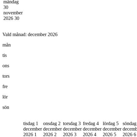
måndag
30
november
2026
30
Vald månad:
december 2026
mån
tis
ons
tors
fre
lör
sön
tisdag 1
onsdag 2
torsdag 3
fredag 4
lördag 5
söndag
december
december
december
december
december
decemb
2026
1
2026
2
2026
3
2026
4
2026
5
2026
6