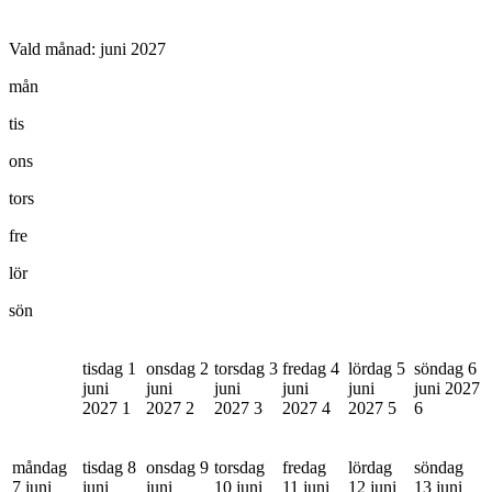
Vald månad:
juni 2027
mån
tis
ons
tors
fre
lör
sön
tisdag 1
onsdag 2
torsdag 3
fredag 4
lördag 5
söndag 6
juni
juni
juni
juni
juni
juni 2027
2027
1
2027
2
2027
3
2027
4
2027
5
6
måndag
tisdag 8
onsdag 9
torsdag
fredag
lördag
söndag
7 juni
juni
juni
10 juni
11 juni
12 juni
13 juni