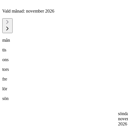
Vald månad:
november 2026
mån
tis
ons
tors
fre
lör
sön
sönd
nove
202