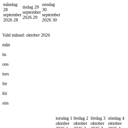
måndag
onsdag
tisdag 29
28
30
september
september
september
2026
29
2026
28
2026
30
Vald månad:
oktober 2026
mån
tis
ons
tors
fre
lör
sön
torsdag 1
fredag 2
lördag 3
söndag 4
oktober
oktober
oktober
oktober