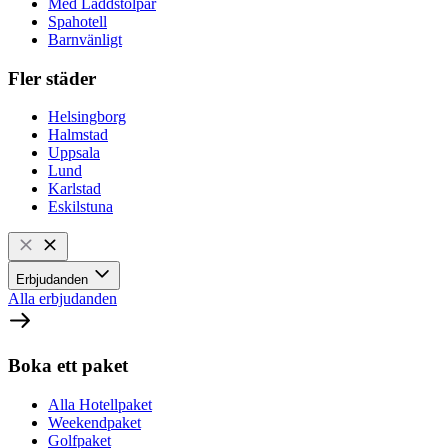
Med Laddstolpar
Spahotell
Barnvänligt
Fler städer
Helsingborg
Halmstad
Uppsala
Lund
Karlstad
Eskilstuna
Erbjudanden
Alla erbjudanden
Boka ett paket
Alla Hotellpaket
Weekendpaket
Golfpaket