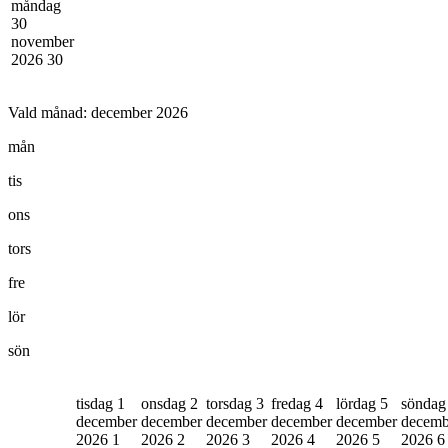
måndag
30
november
2026
30
Vald månad:
december 2026
mån
tis
ons
tors
fre
lör
sön
tisdag 1
onsdag 2
torsdag 3
fredag 4
lördag 5
söndag
december
december
december
december
december
decemb
2026
1
2026
2
2026
3
2026
4
2026
5
2026
6