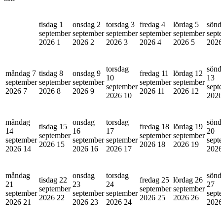
tisdag 1
onsdag 2
torsdag 3
fredag 4
lördag 5
sönd
september
september
september
september
september
sept
2026
1
2026
2
2026
3
2026
4
2026
5
202
torsdag
sön
måndag 7
tisdag 8
onsdag 9
fredag 11
lördag 12
10
13
september
september
september
september
september
september
sept
2026
7
2026
8
2026
9
2026
11
2026
12
2026
10
202
måndag
onsdag
torsdag
sön
tisdag 15
fredag 18
lördag 19
14
16
17
20
september
september
september
september
september
september
sept
2026
15
2026
18
2026
19
2026
14
2026
16
2026
17
202
måndag
onsdag
torsdag
sön
tisdag 22
fredag 25
lördag 26
21
23
24
27
september
september
september
september
september
september
sept
2026
22
2026
25
2026
26
2026
21
2026
23
2026
24
202