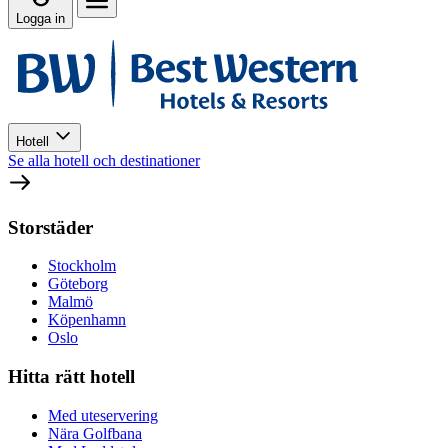
Logga in
Hotell
Se alla hotell och destinationer
Storstäder
Stockholm
Göteborg
Malmö
Köpenhamn
Oslo
Hitta rätt hotell
Med uteservering
Nära Golfbana