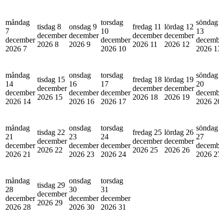
måndag
torsdag
söndag
tisdag 8
onsdag 9
fredag 11
lördag 12
7
10
13
december
december
december
december
december
december
decemb
2026
8
2026
9
2026
11
2026
12
2026
7
2026
10
2026
1
måndag
onsdag
torsdag
söndag
tisdag 15
fredag 18
lördag 19
14
16
17
20
december
december
december
december
december
december
decemb
2026
15
2026
18
2026
19
2026
14
2026
16
2026
17
2026
2
måndag
onsdag
torsdag
söndag
tisdag 22
fredag 25
lördag 26
21
23
24
27
december
december
december
december
december
december
decemb
2026
22
2026
25
2026
26
2026
21
2026
23
2026
24
2026
2
måndag
onsdag
torsdag
tisdag 29
28
30
31
december
december
december
december
2026
29
2026
28
2026
30
2026
31