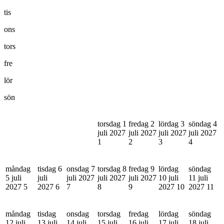
tis
ons
tors
fre
lör
sön
torsdag 1
fredag 2
lördag 3
söndag 4
juli 2027
juli 2027
juli 2027
juli 2027
1
2
3
4
måndag
tisdag 6
onsdag 7
torsdag 8
fredag 9
lördag
söndag
5 juli
juli
juli 2027
juli 2027
juli 2027
10 juli
11 juli
2027
5
2027
6
7
8
9
2027
10
2027
11
måndag
tisdag
onsdag
torsdag
fredag
lördag
söndag
12 juli
13 juli
14 juli
15 juli
16 juli
17 juli
18 juli