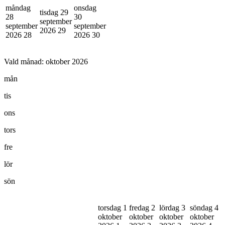
måndag
onsdag
tisdag 29
28
30
september
september
september
2026
29
2026
28
2026
30
Vald månad:
oktober 2026
mån
tis
ons
tors
fre
lör
sön
torsdag 1
fredag 2
lördag 3
söndag 4
oktober
oktober
oktober
oktober