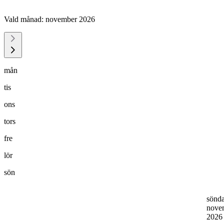
Vald månad:
november 2026
mån
tis
ons
tors
fre
lör
sön
sönd
nove
202