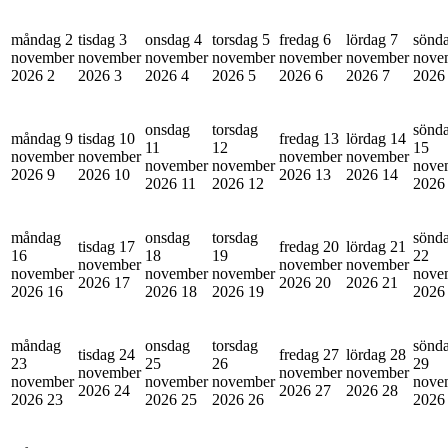
måndag 2
tisdag 3
onsdag 4
torsdag 5
fredag 6
lördag 7
sönd
november
november
november
november
november
november
nove
2026
2
2026
3
2026
4
2026
5
2026
6
2026
7
202
onsdag
torsdag
sönd
måndag 9
tisdag 10
fredag 13
lördag 14
11
12
15
november
november
november
november
november
november
nove
2026
9
2026
10
2026
13
2026
14
2026
11
2026
12
202
måndag
onsdag
torsdag
sönd
tisdag 17
fredag 20
lördag 21
16
18
19
22
november
november
november
november
november
november
nove
2026
17
2026
20
2026
21
2026
16
2026
18
2026
19
202
måndag
onsdag
torsdag
sönd
tisdag 24
fredag 27
lördag 28
23
25
26
29
november
november
november
november
november
november
nove
2026
24
2026
27
2026
28
2026
23
2026
25
2026
26
202