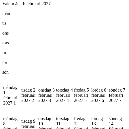
Vald månad:
februari 2027
mån
tis
ons
tors
fre
lör
sön
måndag
tisdag 2
onsdag 3
torsdag 4
fredag 5
lördag 6
söndag 7
1
februari
februari
februari
februari
februari
februari
februari
2027
2
2027
3
2027
4
2027
5
2027
6
2027
7
2027
1
måndag
onsdag
torsdag
fredag
lördag
söndag
tisdag 9
8
10
11
12
13
14
februari
februari
februari
februari
februari
februari
februari