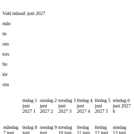
Vald månad:
juni 2027
mån
tis
ons
tors
fre
lör
sön
tisdag 1
onsdag 2
torsdag 3
fredag 4
lördag 5
söndag 6
juni
juni
juni
juni
juni
juni 2027
2027
1
2027
2
2027
3
2027
4
2027
5
6
måndag
tisdag 8
onsdag 9
torsdag
fredag
lördag
söndag
7 juni
juni
juni
10 juni
11 juni
12 juni
13 juni