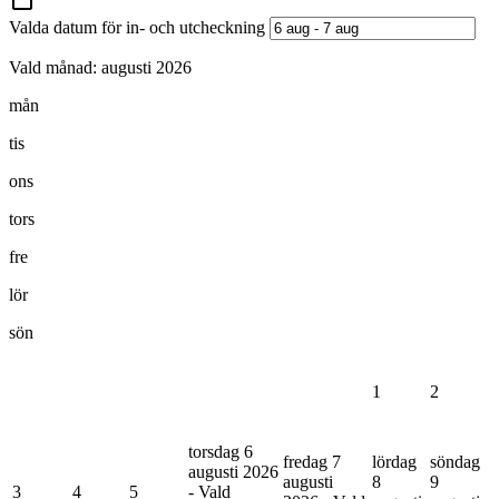
Valda datum för in- och utcheckning
Vald månad:
augusti 2026
mån
tis
ons
tors
fre
lör
sön
1
2
torsdag 6
fredag 7
lördag
söndag
augusti 2026
augusti
8
9
3
4
5
- Vald