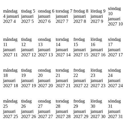
söndag
måndag
tisdag 5
onsdag 6
torsdag 7
fredag 8
lördag 9
10
4 januari
januari
januari
januari
januari
januari
januari
2027
4
2027
5
2027
6
2027
7
2027
8
2027
9
2027
10
måndag
tisdag
onsdag
torsdag
fredag
lördag
söndag
11
12
13
14
15
16
17
januari
januari
januari
januari
januari
januari
januari
2027
11
2027
12
2027
13
2027
14
2027
15
2027
16
2027
17
måndag
tisdag
onsdag
torsdag
fredag
lördag
söndag
18
19
20
21
22
23
24
januari
januari
januari
januari
januari
januari
januari
2027
18
2027
19
2027
20
2027
21
2027
22
2027
23
2027
24
måndag
tisdag
onsdag
torsdag
fredag
lördag
söndag
25
26
27
28
29
30
31
januari
januari
januari
januari
januari
januari
januari
2027
25
2027
26
2027
27
2027
28
2027
29
2027
30
2027
31