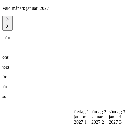
Vald månad:
januari 2027
mån
tis
ons
tors
fre
lör
sön
fredag 1
lördag 2
söndag 3
januari
januari
januari
2027
1
2027
2
2027
3