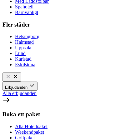
Med Laddstolpar
Spahotell
Barnvänligt
Fler städer
Helsingborg
Halmstad
Uppsala
Lund
Karlstad
Eskilstuna
Erbjudanden
Alla erbjudanden
Boka ett paket
Alla Hotellpaket
Weekendpaket
Golfpaket