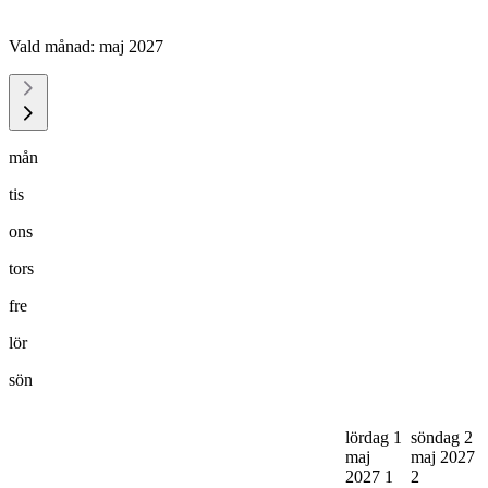
Vald månad:
maj 2027
mån
tis
ons
tors
fre
lör
sön
lördag 1
söndag 2
maj
maj 2027
2027
1
2