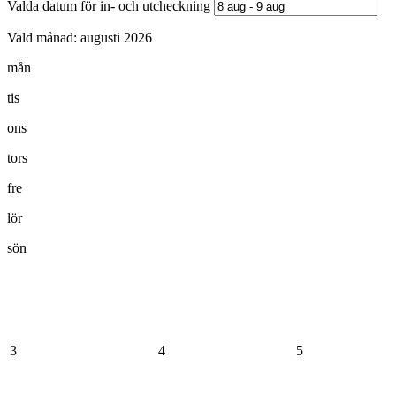
Valda datum för in- och utcheckning
Vald månad:
augusti 2026
mån
tis
ons
tors
fre
lör
sön
3
4
5