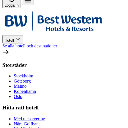
Logga in
Hotell
Se alla hotell och destinationer
Storstäder
Stockholm
Göteborg
Malmö
Köpenhamn
Oslo
Hitta rätt hotell
Med uteservering
Nära Golfbana