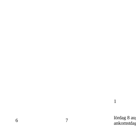
1
lördag 8 au
6
7
ankomstda