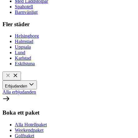
Med Laddstolpar
Spahotell
Barnvänligt
Fler städer
Helsingborg
Halmstad
Uppsala
Lund
Karlstad
Eskilstuna
Erbjudanden
Alla erbjudanden
Boka ett paket
Alla Hotellpaket
Weekendpaket
Golfpaket