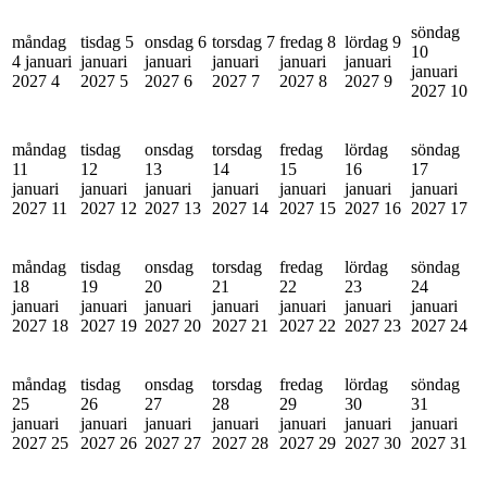
söndag
måndag
tisdag 5
onsdag 6
torsdag 7
fredag 8
lördag 9
10
4 januari
januari
januari
januari
januari
januari
januari
2027
4
2027
5
2027
6
2027
7
2027
8
2027
9
2027
10
måndag
tisdag
onsdag
torsdag
fredag
lördag
söndag
11
12
13
14
15
16
17
januari
januari
januari
januari
januari
januari
januari
2027
11
2027
12
2027
13
2027
14
2027
15
2027
16
2027
17
måndag
tisdag
onsdag
torsdag
fredag
lördag
söndag
18
19
20
21
22
23
24
januari
januari
januari
januari
januari
januari
januari
2027
18
2027
19
2027
20
2027
21
2027
22
2027
23
2027
24
måndag
tisdag
onsdag
torsdag
fredag
lördag
söndag
25
26
27
28
29
30
31
januari
januari
januari
januari
januari
januari
januari
2027
25
2027
26
2027
27
2027
28
2027
29
2027
30
2027
31