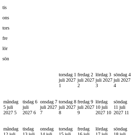
tis
ons
tors
fre
lör
sön
torsdag 1
fredag 2
lördag 3
söndag 4
juli 2027
juli 2027
juli 2027
juli 2027
1
2
3
4
måndag
tisdag 6
onsdag 7
torsdag 8
fredag 9
lördag
söndag
5 juli
juli
juli 2027
juli 2027
juli 2027
10 juli
11 juli
2027
5
2027
6
7
8
9
2027
10
2027
11
måndag
tisdag
onsdag
torsdag
fredag
lördag
söndag
12 juli
13 juli
14 juli
15 juli
16 juli
17 juli
18 juli