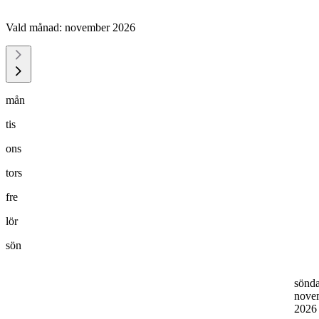
Vald månad:
november 2026
mån
tis
ons
tors
fre
lör
sön
sönd
nove
202