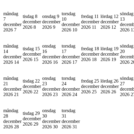
måndag
torsdag
söndag
tisdag 8
onsdag 9
fredag 11
lördag 12
7
10
13
december
december
december
december
december
december
decemb
2026
8
2026
9
2026
11
2026
12
2026
7
2026
10
2026
1
måndag
onsdag
torsdag
söndag
tisdag 15
fredag 18
lördag 19
14
16
17
20
december
december
december
december
december
december
decemb
2026
15
2026
18
2026
19
2026
14
2026
16
2026
17
2026
2
måndag
onsdag
torsdag
söndag
tisdag 22
fredag 25
lördag 26
21
23
24
27
december
december
december
december
december
december
decemb
2026
22
2026
25
2026
26
2026
21
2026
23
2026
24
2026
2
måndag
onsdag
torsdag
tisdag 29
28
30
31
december
december
december
december
2026
29
2026
28
2026
30
2026
31