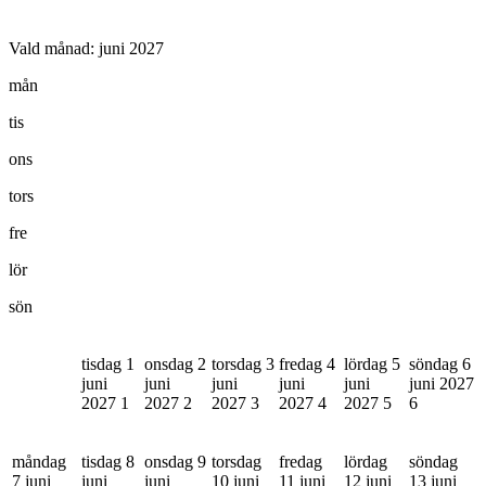
Vald månad:
juni 2027
mån
tis
ons
tors
fre
lör
sön
tisdag 1
onsdag 2
torsdag 3
fredag 4
lördag 5
söndag 6
juni
juni
juni
juni
juni
juni 2027
2027
1
2027
2
2027
3
2027
4
2027
5
6
måndag
tisdag 8
onsdag 9
torsdag
fredag
lördag
söndag
7 juni
juni
juni
10 juni
11 juni
12 juni
13 juni