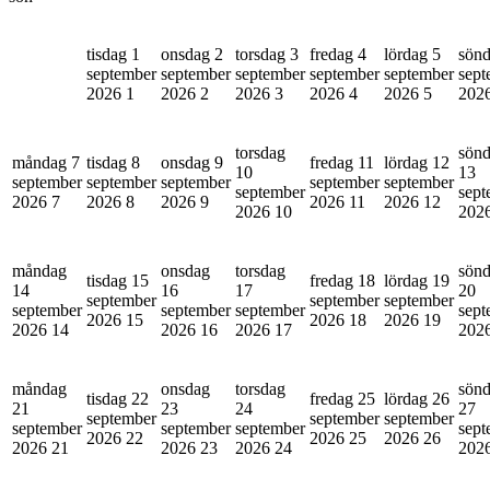
tisdag 1
onsdag 2
torsdag 3
fredag 4
lördag 5
sönd
september
september
september
september
september
sept
2026
1
2026
2
2026
3
2026
4
2026
5
202
torsdag
sön
måndag 7
tisdag 8
onsdag 9
fredag 11
lördag 12
10
13
september
september
september
september
september
september
sept
2026
7
2026
8
2026
9
2026
11
2026
12
2026
10
202
måndag
onsdag
torsdag
sön
tisdag 15
fredag 18
lördag 19
14
16
17
20
september
september
september
september
september
september
sept
2026
15
2026
18
2026
19
2026
14
2026
16
2026
17
202
måndag
onsdag
torsdag
sön
tisdag 22
fredag 25
lördag 26
21
23
24
27
september
september
september
september
september
september
sept
2026
22
2026
25
2026
26
2026
21
2026
23
2026
24
202