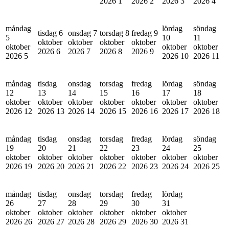
2026
1
2026
2
2026
3
2026
4
måndag
lördag
söndag
tisdag 6
onsdag 7
torsdag 8
fredag 9
5
10
11
oktober
oktober
oktober
oktober
oktober
oktober
oktober
2026
6
2026
7
2026
8
2026
9
2026
5
2026
10
2026
11
måndag
tisdag
onsdag
torsdag
fredag
lördag
söndag
12
13
14
15
16
17
18
oktober
oktober
oktober
oktober
oktober
oktober
oktober
2026
12
2026
13
2026
14
2026
15
2026
16
2026
17
2026
18
måndag
tisdag
onsdag
torsdag
fredag
lördag
söndag
19
20
21
22
23
24
25
oktober
oktober
oktober
oktober
oktober
oktober
oktober
2026
19
2026
20
2026
21
2026
22
2026
23
2026
24
2026
25
måndag
tisdag
onsdag
torsdag
fredag
lördag
26
27
28
29
30
31
oktober
oktober
oktober
oktober
oktober
oktober
2026
26
2026
27
2026
28
2026
29
2026
30
2026
31