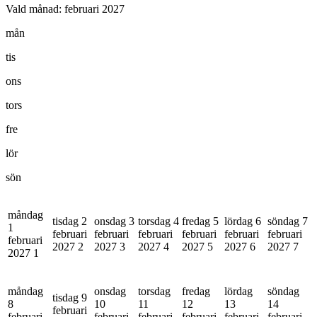
Vald månad:
februari 2027
mån
tis
ons
tors
fre
lör
sön
måndag
tisdag 2
onsdag 3
torsdag 4
fredag 5
lördag 6
söndag 7
1
februari
februari
februari
februari
februari
februari
februari
2027
2
2027
3
2027
4
2027
5
2027
6
2027
7
2027
1
måndag
onsdag
torsdag
fredag
lördag
söndag
tisdag 9
8
10
11
12
13
14
februari
februari
februari
februari
februari
februari
februari