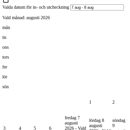
Valda datum för in- och utcheckning
Vald månad:
augusti 2026
mån
tis
ons
tors
fre
lör
sön
1
2
fredag 7
lördag 8
söndag
augusti
augusti
9
3
4
5
6
2026 - Vald