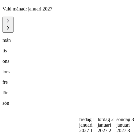
Vald månad:
januari 2027
mån
tis
ons
tors
fre
lör
sön
fredag 1
lördag 2
söndag 3
januari
januari
januari
2027
1
2027
2
2027
3