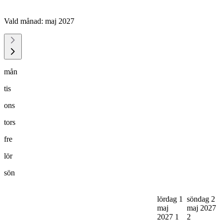
Vald månad:
maj 2027
mån
tis
ons
tors
fre
lör
sön
lördag 1
söndag 2
maj
maj 2027
2027
1
2