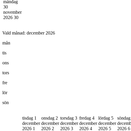
måndag
30
november
2026
30
Vald månad:
december 2026
mån
tis
ons
tors
fre
lör
sön
tisdag 1
onsdag 2
torsdag 3
fredag 4
lördag 5
söndag
december
december
december
december
december
decemb
2026
1
2026
2
2026
3
2026
4
2026
5
2026
6