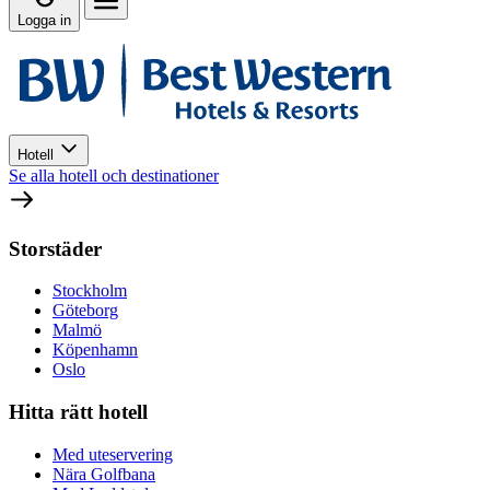
Logga in
Hotell
Se alla hotell och destinationer
Storstäder
Stockholm
Göteborg
Malmö
Köpenhamn
Oslo
Hitta rätt hotell
Med uteservering
Nära Golfbana