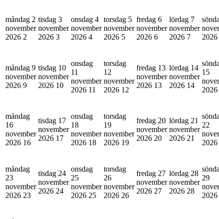
måndag 2
tisdag 3
onsdag 4
torsdag 5
fredag 6
lördag 7
sönd
november
november
november
november
november
november
nove
2026
2
2026
3
2026
4
2026
5
2026
6
2026
7
202
onsdag
torsdag
sönd
måndag 9
tisdag 10
fredag 13
lördag 14
11
12
15
november
november
november
november
november
november
nove
2026
9
2026
10
2026
13
2026
14
2026
11
2026
12
202
måndag
onsdag
torsdag
sönd
tisdag 17
fredag 20
lördag 21
16
18
19
22
november
november
november
november
november
november
nove
2026
17
2026
20
2026
21
2026
16
2026
18
2026
19
202
måndag
onsdag
torsdag
sönd
tisdag 24
fredag 27
lördag 28
23
25
26
29
november
november
november
november
november
november
nove
2026
24
2026
27
2026
28
2026
23
2026
25
2026
26
202