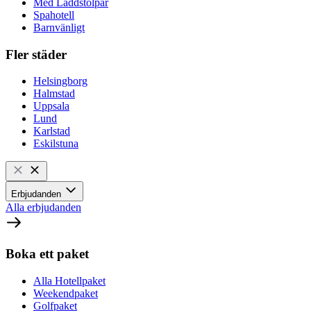
Med Laddstolpar
Spahotell
Barnvänligt
Fler städer
Helsingborg
Halmstad
Uppsala
Lund
Karlstad
Eskilstuna
Erbjudanden
Alla erbjudanden
Boka ett paket
Alla Hotellpaket
Weekendpaket
Golfpaket