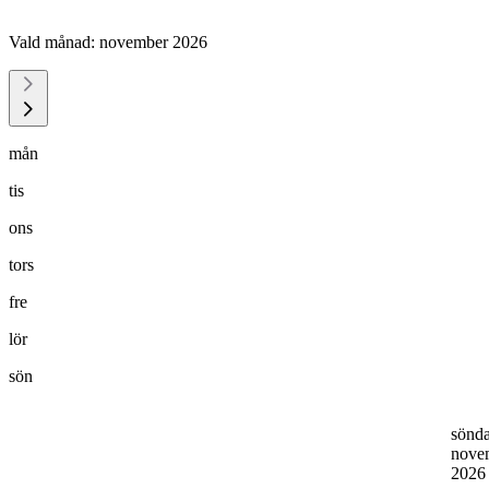
Vald månad:
november 2026
mån
tis
ons
tors
fre
lör
sön
sönd
nove
202