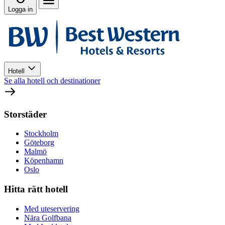
Logga in
Hotell
Se alla hotell och destinationer
Storstäder
Stockholm
Göteborg
Malmö
Köpenhamn
Oslo
Hitta rätt hotell
Med uteservering
Nära Golfbana