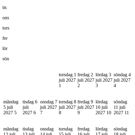
tis
ons
tors
fre
lör
sön
torsdag 1
fredag 2
lördag 3
söndag 4
juli 2027
juli 2027
juli 2027
juli 2027
1
2
3
4
måndag
tisdag 6
onsdag 7
torsdag 8
fredag 9
lördag
söndag
5 juli
juli
juli 2027
juli 2027
juli 2027
10 juli
11 juli
2027
5
2027
6
7
8
9
2027
10
2027
11
måndag
tisdag
onsdag
torsdag
fredag
lördag
söndag
12 juli
13 juli
14 juli
15 juli
16 juli
17 juli
18 juli