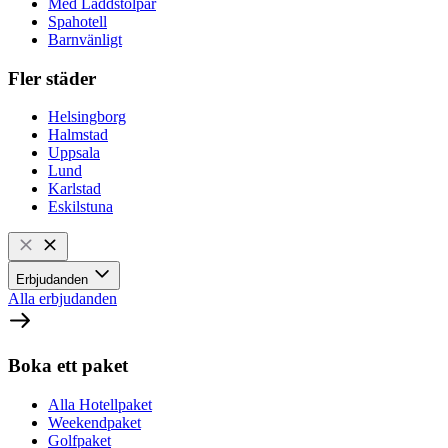
Med Laddstolpar
Spahotell
Barnvänligt
Fler städer
Helsingborg
Halmstad
Uppsala
Lund
Karlstad
Eskilstuna
Erbjudanden
Alla erbjudanden
Boka ett paket
Alla Hotellpaket
Weekendpaket
Golfpaket