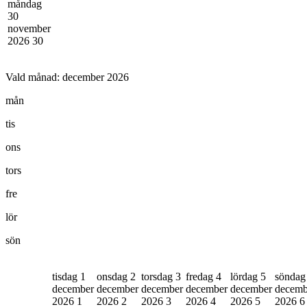
måndag
30
november
2026
30
Vald månad:
december 2026
mån
tis
ons
tors
fre
lör
sön
tisdag 1
onsdag 2
torsdag 3
fredag 4
lördag 5
söndag
december
december
december
december
december
decemb
2026
1
2026
2
2026
3
2026
4
2026
5
2026
6