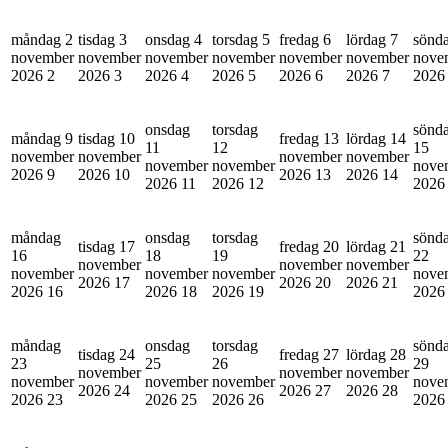
måndag 2
tisdag 3
onsdag 4
torsdag 5
fredag 6
lördag 7
sönd
november
november
november
november
november
november
nove
2026
2
2026
3
2026
4
2026
5
2026
6
2026
7
202
onsdag
torsdag
sönd
måndag 9
tisdag 10
fredag 13
lördag 14
11
12
15
november
november
november
november
november
november
nove
2026
9
2026
10
2026
13
2026
14
2026
11
2026
12
202
måndag
onsdag
torsdag
sönd
tisdag 17
fredag 20
lördag 21
16
18
19
22
november
november
november
november
november
november
nove
2026
17
2026
20
2026
21
2026
16
2026
18
2026
19
202
måndag
onsdag
torsdag
sönd
tisdag 24
fredag 27
lördag 28
23
25
26
29
november
november
november
november
november
november
nove
2026
24
2026
27
2026
28
2026
23
2026
25
2026
26
202