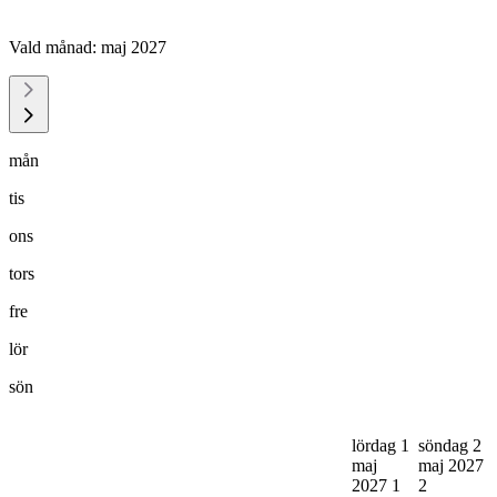
Vald månad:
maj 2027
mån
tis
ons
tors
fre
lör
sön
lördag 1
söndag 2
maj
maj 2027
2027
1
2