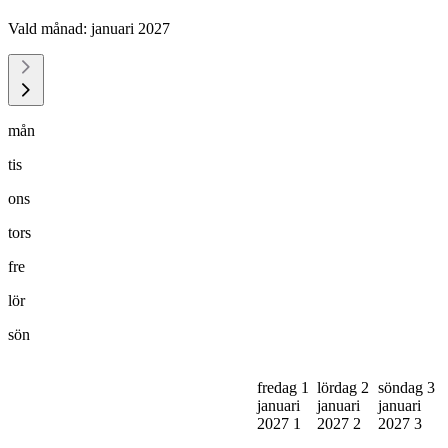
Vald månad:
januari 2027
mån
tis
ons
tors
fre
lör
sön
fredag 1
lördag 2
söndag 3
januari
januari
januari
2027
1
2027
2
2027
3