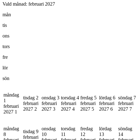
Vald månad:
februari 2027
mån
tis
ons
tors
fre
lör
sön
måndag
tisdag 2
onsdag 3
torsdag 4
fredag 5
lördag 6
söndag 7
1
februari
februari
februari
februari
februari
februari
februari
2027
2
2027
3
2027
4
2027
5
2027
6
2027
7
2027
1
måndag
onsdag
torsdag
fredag
lördag
söndag
tisdag 9
8
10
11
12
13
14
februari
februari
februari
februari
februari
februari
februari