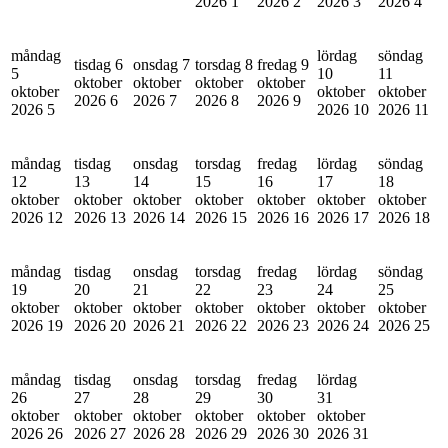
2026
1
2026
2
2026
3
2026
4
måndag
lördag
söndag
tisdag 6
onsdag 7
torsdag 8
fredag 9
5
10
11
oktober
oktober
oktober
oktober
oktober
oktober
oktober
2026
6
2026
7
2026
8
2026
9
2026
5
2026
10
2026
11
måndag
tisdag
onsdag
torsdag
fredag
lördag
söndag
12
13
14
15
16
17
18
oktober
oktober
oktober
oktober
oktober
oktober
oktober
2026
12
2026
13
2026
14
2026
15
2026
16
2026
17
2026
18
måndag
tisdag
onsdag
torsdag
fredag
lördag
söndag
19
20
21
22
23
24
25
oktober
oktober
oktober
oktober
oktober
oktober
oktober
2026
19
2026
20
2026
21
2026
22
2026
23
2026
24
2026
25
måndag
tisdag
onsdag
torsdag
fredag
lördag
26
27
28
29
30
31
oktober
oktober
oktober
oktober
oktober
oktober
2026
26
2026
27
2026
28
2026
29
2026
30
2026
31