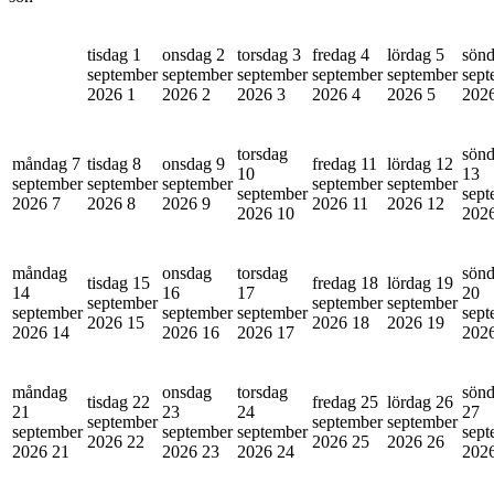
tisdag 1
onsdag 2
torsdag 3
fredag 4
lördag 5
sönd
september
september
september
september
september
sept
2026
1
2026
2
2026
3
2026
4
2026
5
202
torsdag
sön
måndag 7
tisdag 8
onsdag 9
fredag 11
lördag 12
10
13
september
september
september
september
september
september
sept
2026
7
2026
8
2026
9
2026
11
2026
12
2026
10
202
måndag
onsdag
torsdag
sön
tisdag 15
fredag 18
lördag 19
14
16
17
20
september
september
september
september
september
september
sept
2026
15
2026
18
2026
19
2026
14
2026
16
2026
17
202
måndag
onsdag
torsdag
sön
tisdag 22
fredag 25
lördag 26
21
23
24
27
september
september
september
september
september
september
sept
2026
22
2026
25
2026
26
2026
21
2026
23
2026
24
202