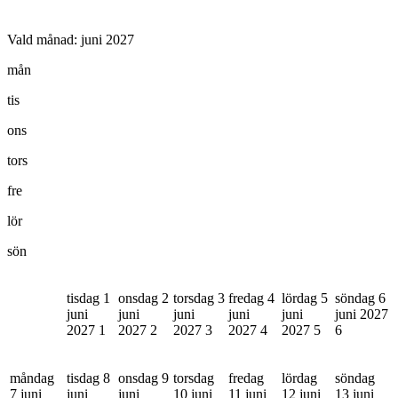
Vald månad:
juni 2027
mån
tis
ons
tors
fre
lör
sön
tisdag 1
onsdag 2
torsdag 3
fredag 4
lördag 5
söndag 6
juni
juni
juni
juni
juni
juni 2027
2027
1
2027
2
2027
3
2027
4
2027
5
6
måndag
tisdag 8
onsdag 9
torsdag
fredag
lördag
söndag
7 juni
juni
juni
10 juni
11 juni
12 juni
13 juni