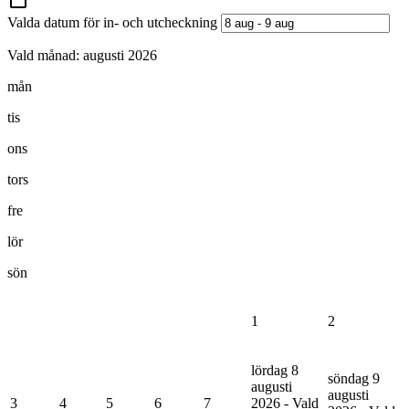
Valda datum för in- och utcheckning
Vald månad:
augusti 2026
mån
tis
ons
tors
fre
lör
sön
1
2
lördag 8
söndag 9
augusti
augusti
3
4
5
6
7
2026 - Vald