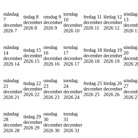
måndag
torsdag
söndag
tisdag 8
onsdag 9
fredag 11
lördag 12
7
10
13
december
december
december
december
december
december
decemb
2026
8
2026
9
2026
11
2026
12
2026
7
2026
10
2026
1
måndag
onsdag
torsdag
söndag
tisdag 15
fredag 18
lördag 19
14
16
17
20
december
december
december
december
december
december
decemb
2026
15
2026
18
2026
19
2026
14
2026
16
2026
17
2026
2
måndag
onsdag
torsdag
söndag
tisdag 22
fredag 25
lördag 26
21
23
24
27
december
december
december
december
december
december
decemb
2026
22
2026
25
2026
26
2026
21
2026
23
2026
24
2026
2
måndag
onsdag
torsdag
tisdag 29
28
30
31
december
december
december
december
2026
29
2026
28
2026
30
2026
31