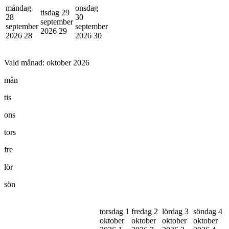
måndag
onsdag
tisdag 29
28
30
september
september
september
2026
29
2026
28
2026
30
Vald månad:
oktober 2026
mån
tis
ons
tors
fre
lör
sön
torsdag 1
fredag 2
lördag 3
söndag 4
oktober
oktober
oktober
oktober