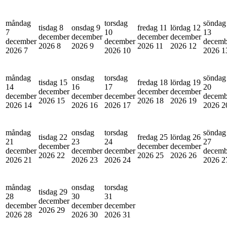
måndag
torsdag
söndag
tisdag 8
onsdag 9
fredag 11
lördag 12
7
10
13
december
december
december
december
december
december
decemb
2026
8
2026
9
2026
11
2026
12
2026
7
2026
10
2026
1
måndag
onsdag
torsdag
söndag
tisdag 15
fredag 18
lördag 19
14
16
17
20
december
december
december
december
december
december
decemb
2026
15
2026
18
2026
19
2026
14
2026
16
2026
17
2026
2
måndag
onsdag
torsdag
söndag
tisdag 22
fredag 25
lördag 26
21
23
24
27
december
december
december
december
december
december
decemb
2026
22
2026
25
2026
26
2026
21
2026
23
2026
24
2026
2
måndag
onsdag
torsdag
tisdag 29
28
30
31
december
december
december
december
2026
29
2026
28
2026
30
2026
31