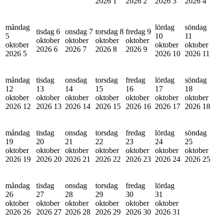
2026
1
2026
2
2026
3
2026
4
måndag
lördag
söndag
tisdag 6
onsdag 7
torsdag 8
fredag 9
5
10
11
oktober
oktober
oktober
oktober
oktober
oktober
oktober
2026
6
2026
7
2026
8
2026
9
2026
5
2026
10
2026
11
måndag
tisdag
onsdag
torsdag
fredag
lördag
söndag
12
13
14
15
16
17
18
oktober
oktober
oktober
oktober
oktober
oktober
oktober
2026
12
2026
13
2026
14
2026
15
2026
16
2026
17
2026
18
måndag
tisdag
onsdag
torsdag
fredag
lördag
söndag
19
20
21
22
23
24
25
oktober
oktober
oktober
oktober
oktober
oktober
oktober
2026
19
2026
20
2026
21
2026
22
2026
23
2026
24
2026
25
måndag
tisdag
onsdag
torsdag
fredag
lördag
26
27
28
29
30
31
oktober
oktober
oktober
oktober
oktober
oktober
2026
26
2026
27
2026
28
2026
29
2026
30
2026
31