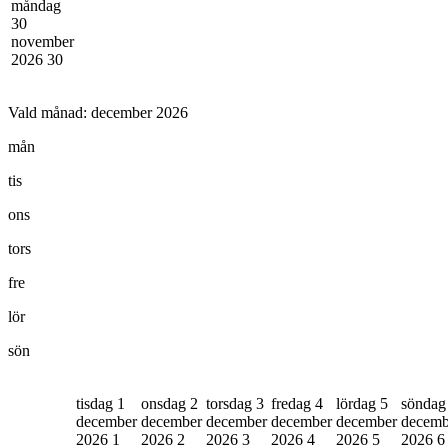
måndag
30
november
2026
30
Vald månad:
december 2026
mån
tis
ons
tors
fre
lör
sön
tisdag 1
onsdag 2
torsdag 3
fredag 4
lördag 5
söndag
december
december
december
december
december
decemb
2026
1
2026
2
2026
3
2026
4
2026
5
2026
6