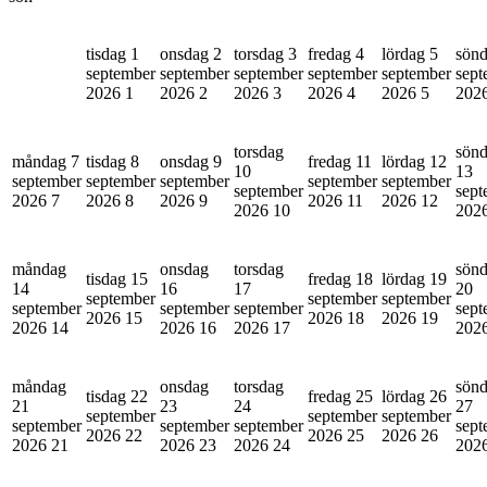
tisdag 1
onsdag 2
torsdag 3
fredag 4
lördag 5
sönd
september
september
september
september
september
sept
2026
1
2026
2
2026
3
2026
4
2026
5
202
torsdag
sön
måndag 7
tisdag 8
onsdag 9
fredag 11
lördag 12
10
13
september
september
september
september
september
september
sept
2026
7
2026
8
2026
9
2026
11
2026
12
2026
10
202
måndag
onsdag
torsdag
sön
tisdag 15
fredag 18
lördag 19
14
16
17
20
september
september
september
september
september
september
sept
2026
15
2026
18
2026
19
2026
14
2026
16
2026
17
202
måndag
onsdag
torsdag
sön
tisdag 22
fredag 25
lördag 26
21
23
24
27
september
september
september
september
september
september
sept
2026
22
2026
25
2026
26
2026
21
2026
23
2026
24
202