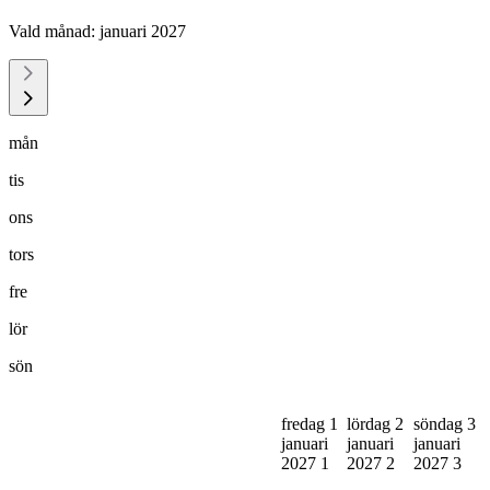
Vald månad:
januari 2027
mån
tis
ons
tors
fre
lör
sön
fredag 1
lördag 2
söndag 3
januari
januari
januari
2027
1
2027
2
2027
3