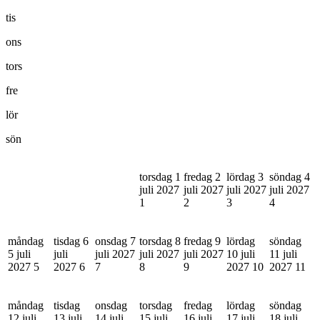
tis
ons
tors
fre
lör
sön
torsdag 1
fredag 2
lördag 3
söndag 4
juli 2027
juli 2027
juli 2027
juli 2027
1
2
3
4
måndag
tisdag 6
onsdag 7
torsdag 8
fredag 9
lördag
söndag
5 juli
juli
juli 2027
juli 2027
juli 2027
10 juli
11 juli
2027
5
2027
6
7
8
9
2027
10
2027
11
måndag
tisdag
onsdag
torsdag
fredag
lördag
söndag
12 juli
13 juli
14 juli
15 juli
16 juli
17 juli
18 juli