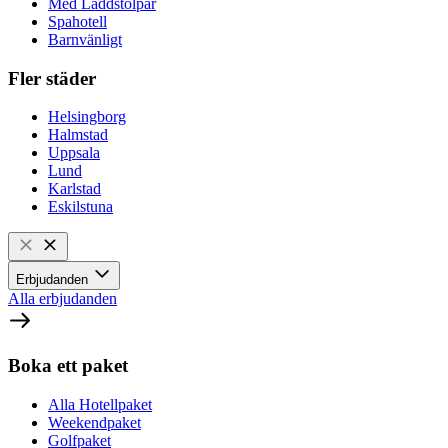
Med Laddstolpar
Spahotell
Barnvänligt
Fler städer
Helsingborg
Halmstad
Uppsala
Lund
Karlstad
Eskilstuna
Erbjudanden
Alla erbjudanden
Boka ett paket
Alla Hotellpaket
Weekendpaket
Golfpaket