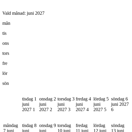
Vald månad:
juni 2027
mån
tis
ons
tors
fre
lör
sön
tisdag 1
onsdag 2
torsdag 3
fredag 4
lördag 5
söndag 6
juni
juni
juni
juni
juni
juni 2027
2027
1
2027
2
2027
3
2027
4
2027
5
6
måndag
tisdag 8
onsdag 9
torsdag
fredag
lördag
söndag
7 juni
juni
juni
10 juni
11 juni
12 juni
13 juni