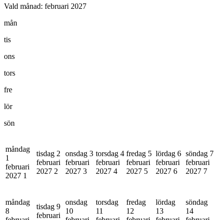
Vald månad:
februari 2027
mån
tis
ons
tors
fre
lör
sön
måndag
tisdag 2
onsdag 3
torsdag 4
fredag 5
lördag 6
söndag 7
1
februari
februari
februari
februari
februari
februari
februari
2027
2
2027
3
2027
4
2027
5
2027
6
2027
7
2027
1
måndag
onsdag
torsdag
fredag
lördag
söndag
tisdag 9
8
10
11
12
13
14
februari
februari
februari
februari
februari
februari
februari