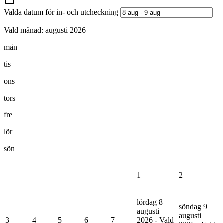
Valda datum för in- och utcheckning
Vald månad:
augusti 2026
mån
tis
ons
tors
fre
lör
sön
1
2
lördag 8
söndag 9
augusti
augusti
3
4
5
6
7
2026 - Vald