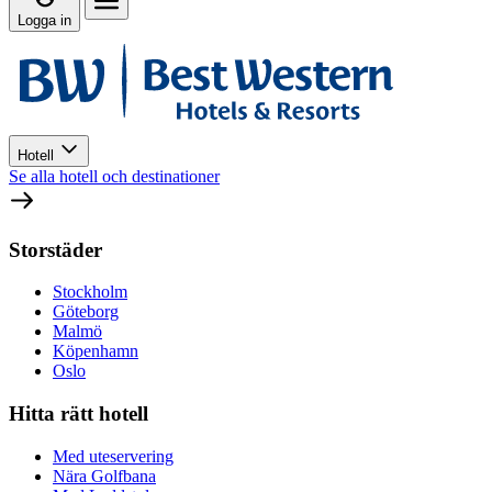
Logga in
Hotell
Se alla hotell och destinationer
Storstäder
Stockholm
Göteborg
Malmö
Köpenhamn
Oslo
Hitta rätt hotell
Med uteservering
Nära Golfbana