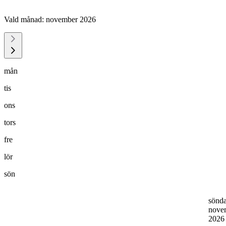
Vald månad:
november 2026
mån
tis
ons
tors
fre
lör
sön
sönd
nove
202