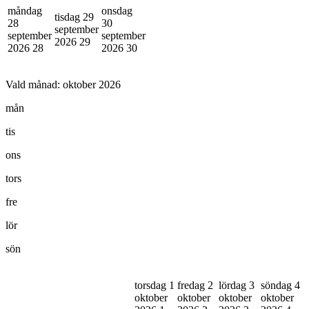
måndag
onsdag
tisdag 29
28
30
september
september
september
2026
29
2026
28
2026
30
Vald månad:
oktober 2026
mån
tis
ons
tors
fre
lör
sön
torsdag 1
fredag 2
lördag 3
söndag 4
oktober
oktober
oktober
oktober