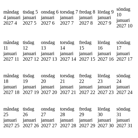
söndag
måndag
tisdag 5
onsdag 6
torsdag 7
fredag 8
lördag 9
10
4 januari
januari
januari
januari
januari
januari
januari
2027
4
2027
5
2027
6
2027
7
2027
8
2027
9
2027
10
måndag
tisdag
onsdag
torsdag
fredag
lördag
söndag
11
12
13
14
15
16
17
januari
januari
januari
januari
januari
januari
januari
2027
11
2027
12
2027
13
2027
14
2027
15
2027
16
2027
17
måndag
tisdag
onsdag
torsdag
fredag
lördag
söndag
18
19
20
21
22
23
24
januari
januari
januari
januari
januari
januari
januari
2027
18
2027
19
2027
20
2027
21
2027
22
2027
23
2027
24
måndag
tisdag
onsdag
torsdag
fredag
lördag
söndag
25
26
27
28
29
30
31
januari
januari
januari
januari
januari
januari
januari
2027
25
2027
26
2027
27
2027
28
2027
29
2027
30
2027
31