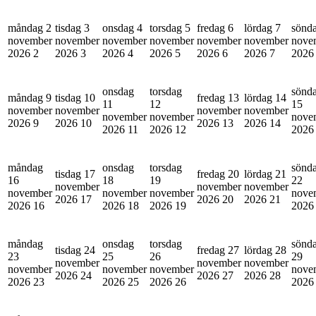
måndag 2
tisdag 3
onsdag 4
torsdag 5
fredag 6
lördag 7
sönd
november
november
november
november
november
november
nove
2026
2
2026
3
2026
4
2026
5
2026
6
2026
7
202
onsdag
torsdag
sönd
måndag 9
tisdag 10
fredag 13
lördag 14
11
12
15
november
november
november
november
november
november
nove
2026
9
2026
10
2026
13
2026
14
2026
11
2026
12
202
måndag
onsdag
torsdag
sönd
tisdag 17
fredag 20
lördag 21
16
18
19
22
november
november
november
november
november
november
nove
2026
17
2026
20
2026
21
2026
16
2026
18
2026
19
202
måndag
onsdag
torsdag
sönd
tisdag 24
fredag 27
lördag 28
23
25
26
29
november
november
november
november
november
november
nove
2026
24
2026
27
2026
28
2026
23
2026
25
2026
26
202