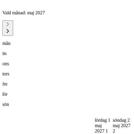
Vald månad:
maj 2027
mån
tis
ons
tors
fre
lör
sön
lördag 1
söndag 2
maj
maj 2027
2027
1
2