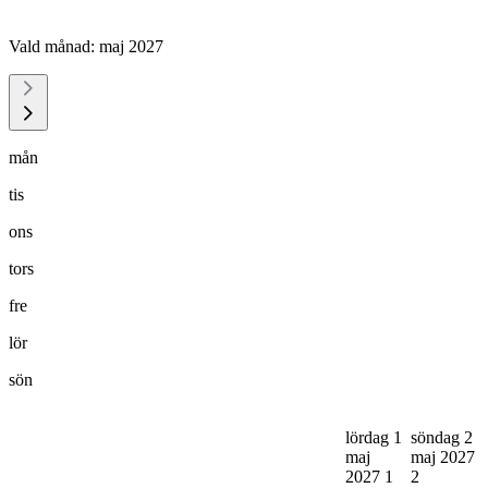
Vald månad:
maj 2027
mån
tis
ons
tors
fre
lör
sön
lördag 1
söndag 2
maj
maj 2027
2027
1
2