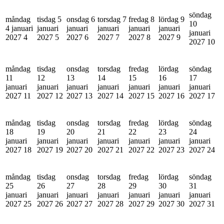
söndag
måndag
tisdag 5
onsdag 6
torsdag 7
fredag 8
lördag 9
10
4 januari
januari
januari
januari
januari
januari
januari
2027
4
2027
5
2027
6
2027
7
2027
8
2027
9
2027
10
måndag
tisdag
onsdag
torsdag
fredag
lördag
söndag
11
12
13
14
15
16
17
januari
januari
januari
januari
januari
januari
januari
2027
11
2027
12
2027
13
2027
14
2027
15
2027
16
2027
17
måndag
tisdag
onsdag
torsdag
fredag
lördag
söndag
18
19
20
21
22
23
24
januari
januari
januari
januari
januari
januari
januari
2027
18
2027
19
2027
20
2027
21
2027
22
2027
23
2027
24
måndag
tisdag
onsdag
torsdag
fredag
lördag
söndag
25
26
27
28
29
30
31
januari
januari
januari
januari
januari
januari
januari
2027
25
2027
26
2027
27
2027
28
2027
29
2027
30
2027
31