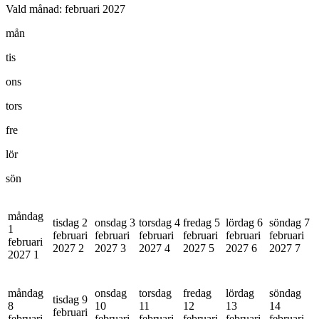
Vald månad:
februari 2027
mån
tis
ons
tors
fre
lör
sön
måndag
tisdag 2
onsdag 3
torsdag 4
fredag 5
lördag 6
söndag 7
1
februari
februari
februari
februari
februari
februari
februari
2027
2
2027
3
2027
4
2027
5
2027
6
2027
7
2027
1
måndag
onsdag
torsdag
fredag
lördag
söndag
tisdag 9
8
10
11
12
13
14
februari
februari
februari
februari
februari
februari
februari