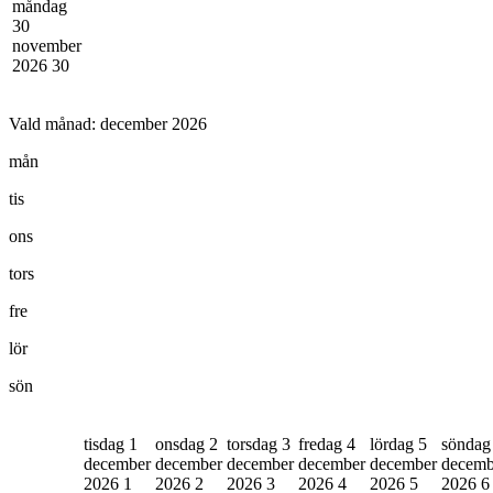
måndag
30
november
2026
30
Vald månad:
december 2026
mån
tis
ons
tors
fre
lör
sön
tisdag 1
onsdag 2
torsdag 3
fredag 4
lördag 5
söndag
december
december
december
december
december
decemb
2026
1
2026
2
2026
3
2026
4
2026
5
2026
6