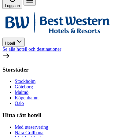
Logga in
Hotell
Se alla hotell och destinationer
Storstäder
Stockholm
Göteborg
Malmö
Köpenhamn
Oslo
Hitta rätt hotell
Med uteservering
Nära Golfbana