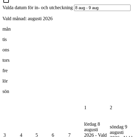
Valda datum för in- och utcheckning
Vald månad:
augusti 2026
mån
tis
ons
tors
fre
lör
sön
1
2
lördag 8
söndag 9
augusti
augusti
3
4
5
6
7
2026 - Vald