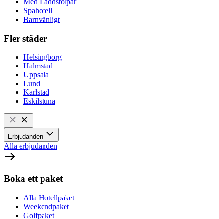
Med Laddstolpar
Spahotell
Barnvänligt
Fler städer
Helsingborg
Halmstad
Uppsala
Lund
Karlstad
Eskilstuna
Erbjudanden
Alla erbjudanden
Boka ett paket
Alla Hotellpaket
Weekendpaket
Golfpaket