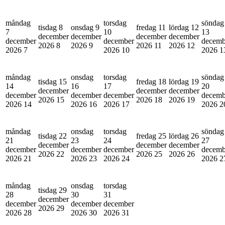
måndag
torsdag
söndag
tisdag 8
onsdag 9
fredag 11
lördag 12
7
10
13
december
december
december
december
december
december
decemb
2026
8
2026
9
2026
11
2026
12
2026
7
2026
10
2026
1
måndag
onsdag
torsdag
söndag
tisdag 15
fredag 18
lördag 19
14
16
17
20
december
december
december
december
december
december
decemb
2026
15
2026
18
2026
19
2026
14
2026
16
2026
17
2026
2
måndag
onsdag
torsdag
söndag
tisdag 22
fredag 25
lördag 26
21
23
24
27
december
december
december
december
december
december
decemb
2026
22
2026
25
2026
26
2026
21
2026
23
2026
24
2026
2
måndag
onsdag
torsdag
tisdag 29
28
30
31
december
december
december
december
2026
29
2026
28
2026
30
2026
31