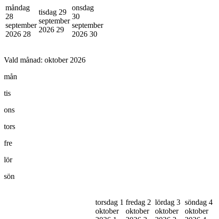
måndag
onsdag
tisdag 29
28
30
september
september
september
2026
29
2026
28
2026
30
Vald månad:
oktober 2026
mån
tis
ons
tors
fre
lör
sön
torsdag 1
fredag 2
lördag 3
söndag 4
oktober
oktober
oktober
oktober