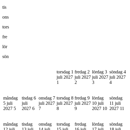
tis
ons
tors
fre
lör
sön
torsdag 1
fredag 2
lördag 3
söndag 4
juli 2027
juli 2027
juli 2027
juli 2027
1
2
3
4
måndag
tisdag 6
onsdag 7
torsdag 8
fredag 9
lördag
söndag
5 juli
juli
juli 2027
juli 2027
juli 2027
10 juli
11 juli
2027
5
2027
6
7
8
9
2027
10
2027
11
måndag
tisdag
onsdag
torsdag
fredag
lördag
söndag
12 juli
13 juli
14 juli
15 juli
16 juli
17 juli
18 juli