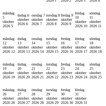
2026
1
2026
2
2026
3
2026
4
måndag
lördag
söndag
tisdag 6
onsdag 7
torsdag 8
fredag 9
5
10
11
oktober
oktober
oktober
oktober
oktober
oktober
oktober
2026
6
2026
7
2026
8
2026
9
2026
5
2026
10
2026
11
måndag
tisdag
onsdag
torsdag
fredag
lördag
söndag
12
13
14
15
16
17
18
oktober
oktober
oktober
oktober
oktober
oktober
oktober
2026
12
2026
13
2026
14
2026
15
2026
16
2026
17
2026
18
måndag
tisdag
onsdag
torsdag
fredag
lördag
söndag
19
20
21
22
23
24
25
oktober
oktober
oktober
oktober
oktober
oktober
oktober
2026
19
2026
20
2026
21
2026
22
2026
23
2026
24
2026
25
måndag
tisdag
onsdag
torsdag
fredag
lördag
26
27
28
29
30
31
oktober
oktober
oktober
oktober
oktober
oktober
2026
26
2026
27
2026
28
2026
29
2026
30
2026
31