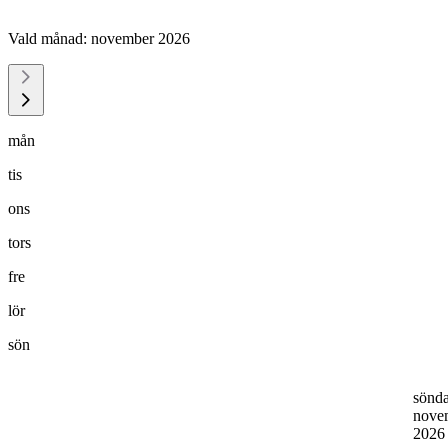
Vald månad:
november 2026
mån
tis
ons
tors
fre
lör
sön
sönd
nove
202