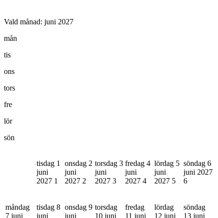
Vald månad:
juni 2027
mån
tis
ons
tors
fre
lör
sön
tisdag 1
onsdag 2
torsdag 3
fredag 4
lördag 5
söndag 6
juni
juni
juni
juni
juni
juni 2027
2027
1
2027
2
2027
3
2027
4
2027
5
6
måndag
tisdag 8
onsdag 9
torsdag
fredag
lördag
söndag
7 juni
juni
juni
10 juni
11 juni
12 juni
13 juni