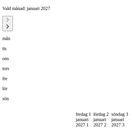
Vald månad:
januari 2027
mån
tis
ons
tors
fre
lör
sön
fredag 1
lördag 2
söndag 3
januari
januari
januari
2027
1
2027
2
2027
3