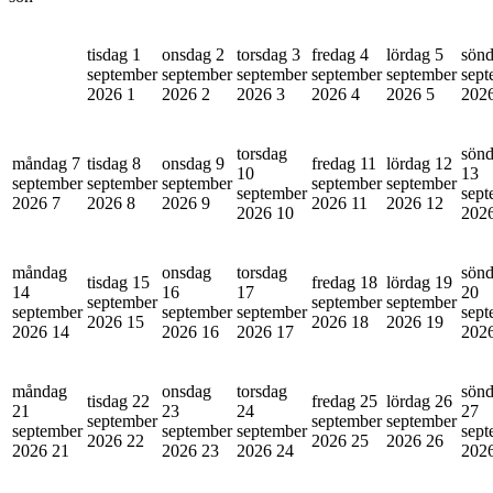
tisdag 1
onsdag 2
torsdag 3
fredag 4
lördag 5
sönd
september
september
september
september
september
sept
2026
1
2026
2
2026
3
2026
4
2026
5
202
torsdag
sön
måndag 7
tisdag 8
onsdag 9
fredag 11
lördag 12
10
13
september
september
september
september
september
september
sept
2026
7
2026
8
2026
9
2026
11
2026
12
2026
10
202
måndag
onsdag
torsdag
sön
tisdag 15
fredag 18
lördag 19
14
16
17
20
september
september
september
september
september
september
sept
2026
15
2026
18
2026
19
2026
14
2026
16
2026
17
202
måndag
onsdag
torsdag
sön
tisdag 22
fredag 25
lördag 26
21
23
24
27
september
september
september
september
september
september
sept
2026
22
2026
25
2026
26
2026
21
2026
23
2026
24
202