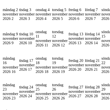
måndag 2
tisdag 3
onsdag 4
torsdag 5
fredag 6
lördag 7
sönd
november
november
november
november
november
november
nove
2026
2
2026
3
2026
4
2026
5
2026
6
2026
7
202
onsdag
torsdag
sönd
måndag 9
tisdag 10
fredag 13
lördag 14
11
12
15
november
november
november
november
november
november
nove
2026
9
2026
10
2026
13
2026
14
2026
11
2026
12
202
måndag
onsdag
torsdag
sönd
tisdag 17
fredag 20
lördag 21
16
18
19
22
november
november
november
november
november
november
nove
2026
17
2026
20
2026
21
2026
16
2026
18
2026
19
202
måndag
onsdag
torsdag
sönd
tisdag 24
fredag 27
lördag 28
23
25
26
29
november
november
november
november
november
november
nove
2026
24
2026
27
2026
28
2026
23
2026
25
2026
26
202