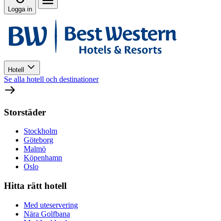
Logga in
Hotell
Se alla hotell och destinationer
Storstäder
Stockholm
Göteborg
Malmö
Köpenhamn
Oslo
Hitta rätt hotell
Med uteservering
Nära Golfbana