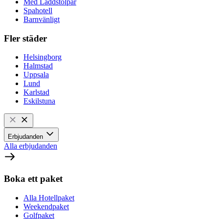
Med Laddstolpar
Spahotell
Barnvänligt
Fler städer
Helsingborg
Halmstad
Uppsala
Lund
Karlstad
Eskilstuna
Erbjudanden
Alla erbjudanden
Boka ett paket
Alla Hotellpaket
Weekendpaket
Golfpaket