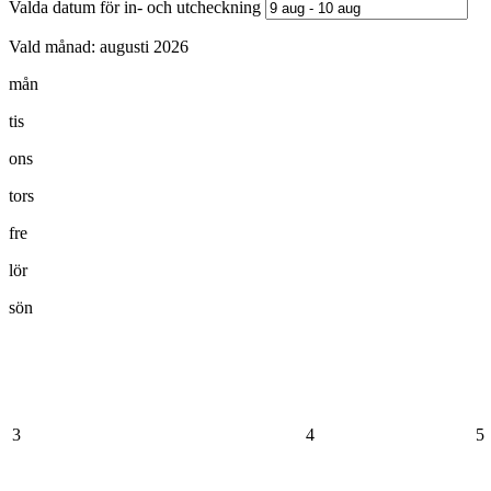
Valda datum för in- och utcheckning
Vald månad:
augusti 2026
mån
tis
ons
tors
fre
lör
sön
3
4
5