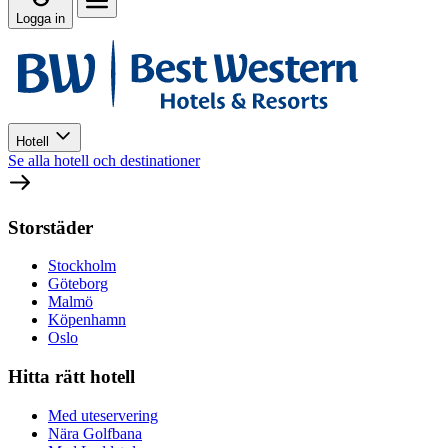
Logga in
Hotell
Se alla hotell och destinationer
Storstäder
Stockholm
Göteborg
Malmö
Köpenhamn
Oslo
Hitta rätt hotell
Med uteservering
Nära Golfbana