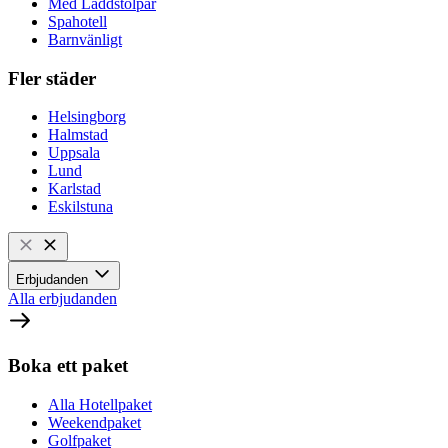
Med Laddstolpar
Spahotell
Barnvänligt
Fler städer
Helsingborg
Halmstad
Uppsala
Lund
Karlstad
Eskilstuna
Erbjudanden
Alla erbjudanden
Boka ett paket
Alla Hotellpaket
Weekendpaket
Golfpaket