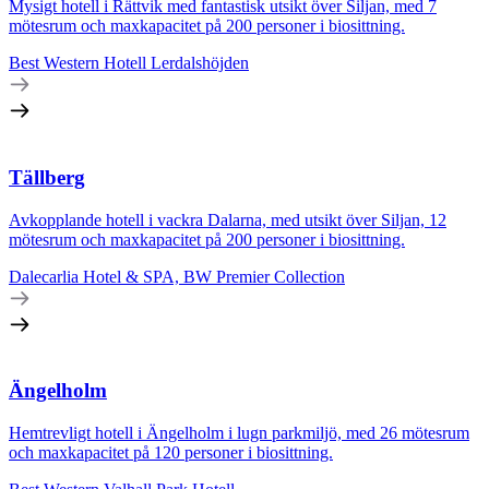
Mysigt hotell i Rättvik med fantastisk utsikt över Siljan, med 7
mötesrum och maxkapacitet på 200 personer i biosittning.
Best Western Hotell Lerdalshöjden
Tällberg
Avkopplande hotell i vackra Dalarna, med utsikt över Siljan, 12
mötesrum och maxkapacitet på 200 personer i biosittning.
Dalecarlia Hotel & SPA, BW Premier Collection
Ängelholm
Hemtrevligt hotell i Ängelholm i lugn parkmiljö, med 26 mötesrum
och maxkapacitet på 120 personer i biosittning.