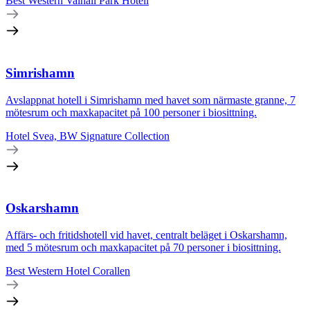
Best Western Valhall Park Hotell
Simrishamn
Avslappnat hotell i Simrishamn med havet som närmaste granne, 7
mötesrum och maxkapacitet på 100 personer i biosittning.
Hotel Svea, BW Signature Collection
Oskarshamn
Affärs- och fritidshotell vid havet, centralt beläget i Oskarshamn,
med 5 mötesrum och maxkapacitet på 70 personer i biosittning.
Best Western Hotel Corallen