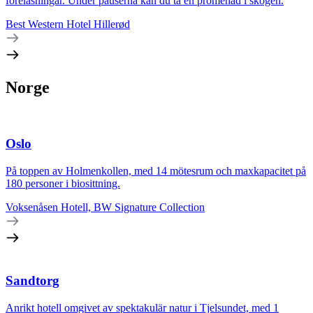
föreläsningar. Under pauserna kan du ta en promenad i skogen.
Best Western Hotel Hillerød
Norge
Oslo
På toppen av Holmenkollen, med 14 mötesrum och maxkapacitet på
180 personer i biosittning.
Voksenåsen Hotell, BW Signature Collection
Sandtorg
Anrikt hotell omgivet av spektakulär natur i Tjelsundet, med 1